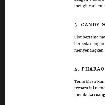
mengincar keme
3. CANDY 
Slot bertema m
berbeda dengan 
menyenangkan d
4. PHARAO
Tema Mesir kuno 
terbaru ini me
membuka
ruang