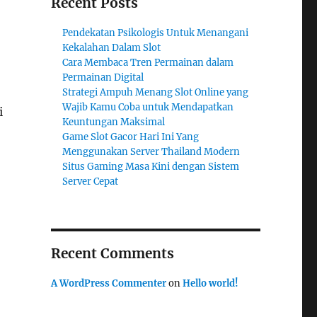
Recent Posts
Pendekatan Psikologis Untuk Menangani
Kekalahan Dalam Slot
Cara Membaca Tren Permainan dalam
Permainan Digital
Strategi Ampuh Menang Slot Online yang
Wajib Kamu Coba untuk Mendapatkan
i
Keuntungan Maksimal
Game Slot Gacor Hari Ini Yang
Menggunakan Server Thailand Modern
Situs Gaming Masa Kini dengan Sistem
Server Cepat
Recent Comments
A WordPress Commenter
on
Hello world!