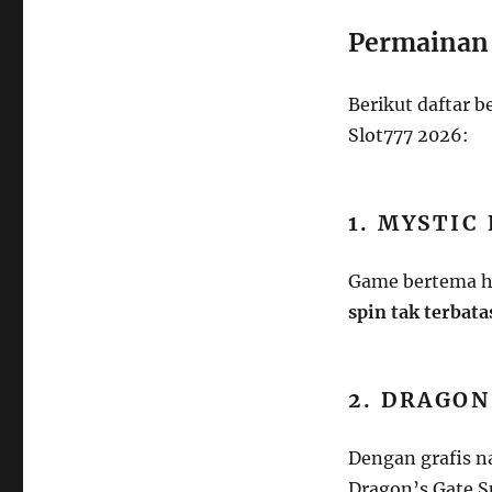
Permainan 
Berikut daftar b
Slot777 2026:
1. MYSTIC
Game bertema har
spin tak terbata
2. DRAGON
Dengan grafis 
Dragon’s Gate S