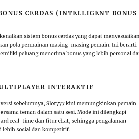
 BONUS CERDAS (INTELLIGENT BONUS
kenalkan sistem bonus cerdas yang dapat menyesuaika
kan pola permainan masing-masing pemain. Ini berarti
emiliki peluang menerima bonus yang lebih personal d
ULTIPLAYER INTERAKTIF
 versi sebelumnya, Slot777 kini memungkinkan pemain
ersama teman dalam satu sesi. Mode ini dilengkapi
ard real-time dan fitur chat, sehingga pengalaman
lebih sosial dan kompetitif.