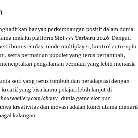
n
ghadirkan banyak perkembangan positif dalam dunia
utama melalui platform
Slot777 Terbaru 2026
. Dengan
perti bonus cerdas, mode multiplayer, kontrol auto-spin
an, serta permainan populer yang terus bertambah,
l menciptakan pengalaman bermain yang lebih menarik
dunia seni yang terus tumbuh dan beradaptasi dengan
kreatif yang bisa kamu pelajari lebih lanjut di
hhousegallery.com/about/
, dunia game slot pun
wa kreativitas dan inovasi adalah kunci utama menari
bagai kalangan.