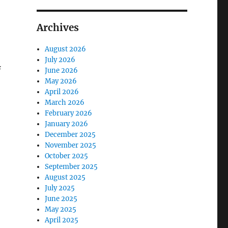
Archives
August 2026
July 2026
&
June 2026
May 2026
April 2026
March 2026
February 2026
January 2026
December 2025
November 2025
October 2025
September 2025
August 2025
July 2025
June 2025
May 2025
April 2025