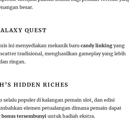
nangan besar.
GALAXY QUEST
anis ini menyediakan mekanik baru
candy linking
yang
scatter tradisional, menghasilkan gameplay yang lebih
an ringan.
H’S HIDDEN RICHES
selalu populer di kalangan pemain slot, dan edisi
nambahkan elemen petualangan dimana pemain dapat
 bonus tersembunyi
untuk hadiah ekstra.