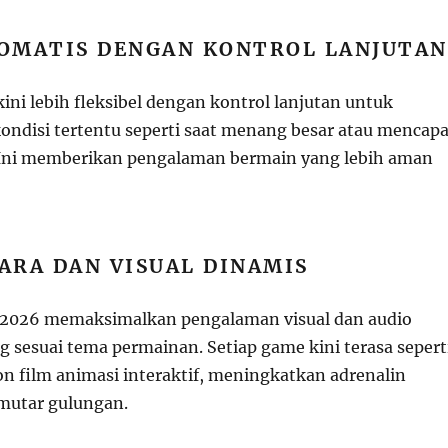
TOMATIS DENGAN KONTROL LANJUTAN
ini lebih fleksibel dengan kontrol lanjutan untuk
ondisi tertentu seperti saat menang besar atau mencapa
 Ini memberikan pengalaman bermain yang lebih aman
UARA DAN VISUAL DINAMIS
u 2026 memaksimalkan pengalaman visual dan audio
g sesuai tema permainan. Setiap game kini terasa sepert
 film animasi interaktif, meningkatkan adrenalin
mutar gulungan.