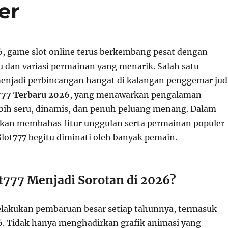
er
6
, game slot online terus berkembang pesat dengan
ru dan variasi permainan yang menarik. Salah satu
enjadi perbincangan hangat di kalangan penggemar jud
777 Terbaru 2026
, yang menawarkan pengalaman
bih seru, dinamis, dan penuh peluang menang. Dalam
a akan membahas fitur unggulan serta permainan populer
ot777 begitu diminati oleh banyak pemain.
t777 Menjadi Sorotan di 2026?
elakukan pembaruan besar setiap tahunnya, termasuk
6
. Tidak hanya menghadirkan grafik animasi yang