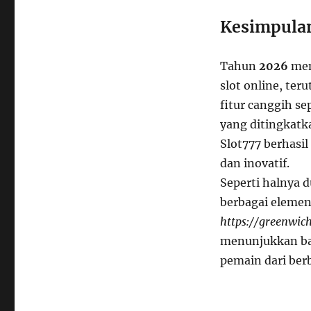
Kesimpula
Tahun
2026
men
slot online, ter
fitur canggih se
yang ditingkatk
Slot777 berhasi
dan inovatif.
Seperti halnya 
berbagai elemen 
https://greenwic
menunjukkan bah
pemain dari ber