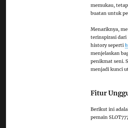
memukau, tetapi 
buatan untuk pe
Menariknya, mesk
terinspirasi dar
history seperti
h
menjelaskan ba
penikmat seni. S
menjadi kunci 
Fitur Ungg
Berikut ini ada
pemain SLOT777