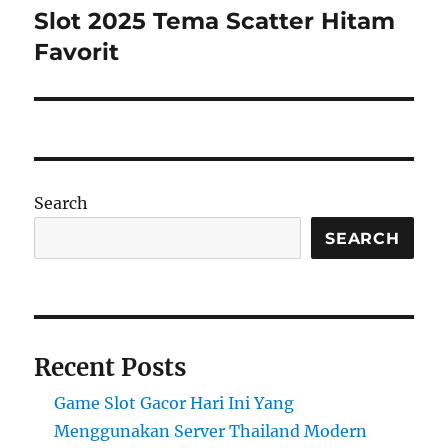
Slot 2025 Tema Scatter Hitam
Next
post:
Favorit
Search
SEARCH
Recent Posts
Game Slot Gacor Hari Ini Yang
Menggunakan Server Thailand Modern