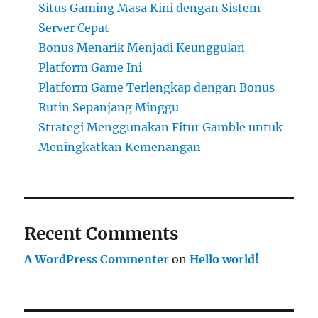
Situs Gaming Masa Kini dengan Sistem
Server Cepat
Bonus Menarik Menjadi Keunggulan
Platform Game Ini
Platform Game Terlengkap dengan Bonus
Rutin Sepanjang Minggu
Strategi Menggunakan Fitur Gamble untuk
Meningkatkan Kemenangan
Recent Comments
A WordPress Commenter
on
Hello world!