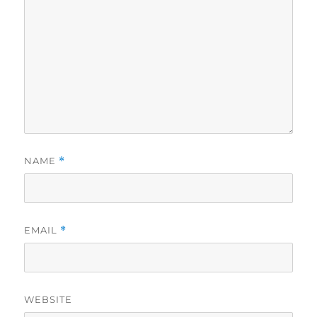
NAME
*
EMAIL
*
WEBSITE