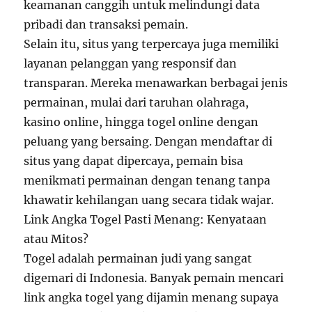
keamanan canggih untuk melindungi data
pribadi dan transaksi pemain.
Selain itu, situs yang terpercaya juga memiliki
layanan pelanggan yang responsif dan
transparan. Mereka menawarkan berbagai jenis
permainan, mulai dari taruhan olahraga,
kasino online, hingga togel online dengan
peluang yang bersaing. Dengan mendaftar di
situs yang dapat dipercaya, pemain bisa
menikmati permainan dengan tenang tanpa
khawatir kehilangan uang secara tidak wajar.
Link Angka Togel Pasti Menang: Kenyataan
atau Mitos?
Togel adalah permainan judi yang sangat
digemari di Indonesia. Banyak pemain mencari
link angka togel yang dijamin menang supaya