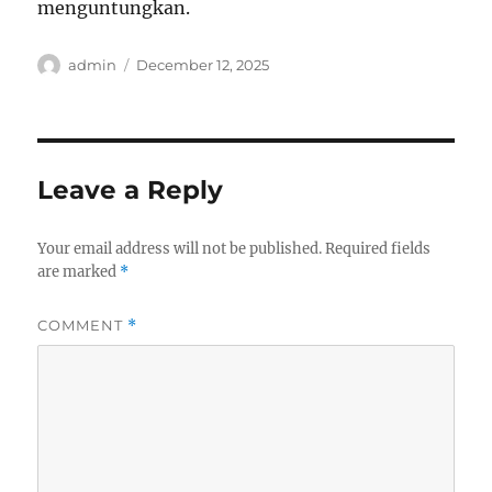
menguntungkan.
Author
Posted
admin
December 12, 2025
on
Leave a Reply
Your email address will not be published.
Required fields
are marked
*
COMMENT
*