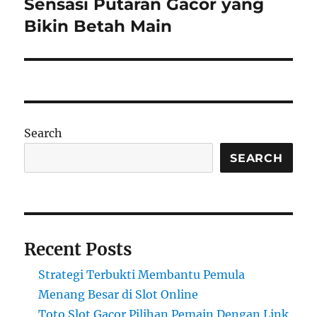
Sensasi Putaran Gacor yang
Next
post:
Bikin Betah Main
Search
SEARCH
Recent Posts
Strategi Terbukti Membantu Pemula
Menang Besar di Slot Online
Toto Slot Gacor Pilihan Pemain Dengan Link