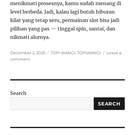
menikmati prosesnya, kamu sudah menang di
level berbeda. Jadi, kalau lagi butuh hiburan
kilat yang tetap seru, permainan slot bisa jadi
pilihan yang pas — tinggal spin, santai, dan
nikmati alurnya.
Posted
Tags
December 2, 2025
TOPI WANGI
,
TOPIWANGI
Leave a
on
on
comment
Putaran
Seru
yang
Bikin
Pemain
Search
Betah
Berlama-
SEARCH
lama