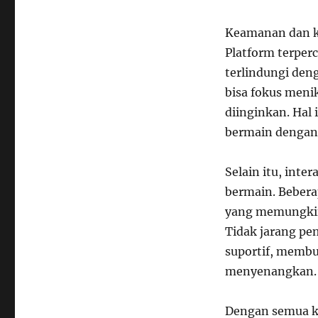
Keamanan dan k
Platform terper
terlindungi den
bisa fokus meni
diinginkan. Hal 
bermain dengan
Selain itu, inte
bermain. Bebera
yang memungkin
Tidak jarang p
suportif, membu
menyenangkan.
Dengan semua ke