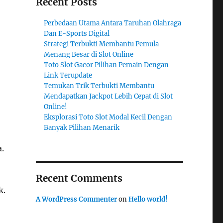
Recent Posts
Perbedaan Utama Antara Taruhan Olahraga
Dan E-Sports Digital
Strategi Terbukti Membantu Pemula
Menang Besar di Slot Online
Toto Slot Gacor Pilihan Pemain Dengan
Link Terupdate
Temukan Trik Terbukti Membantu
Mendapatkan Jackpot Lebih Cepat di Slot
Online!
Eksplorasi Toto Slot Modal Kecil Dengan
Banyak Pilihan Menarik
.
Recent Comments
k.
A WordPress Commenter
on
Hello world!