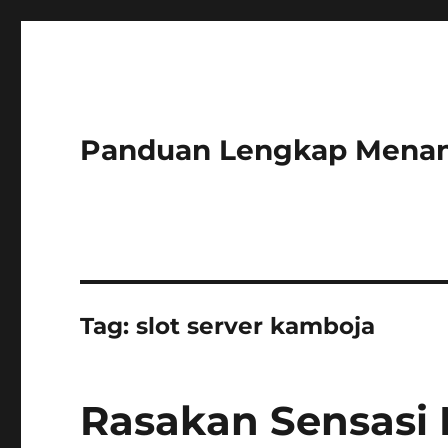
Panduan Lengkap Menang 
Tag:
slot server kamboja
Rasakan Sensasi 