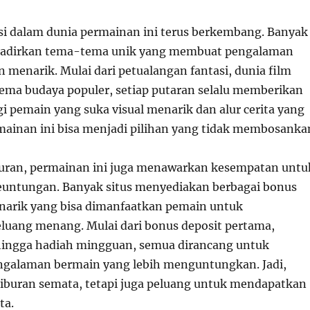
vasi dalam dunia permainan ini terus berkembang. Banyak
adirkan tema-tema unik yang membuat pengalaman
 menarik. Mulai dari petualangan fantasi, dunia film
 tema budaya populer, setiap putaran selalu memberikan
gi pemain yang suka visual menarik dan alur cerita yang
ainan ini bisa menjadi pilihan yang tidak membosanka
buran, permainan ini juga menawarkan kesempatan untu
untungan. Banyak situs menyediakan berbagai bonus
narik yang bisa dimanfaatkan pemain untuk
uang menang. Mulai dari bonus deposit pertama,
 hingga hadiah mingguan, semua dirancang untuk
galaman bermain yang lebih menguntungkan. Jadi,
iburan semata, tetapi juga peluang untuk mendapatkan
ta.