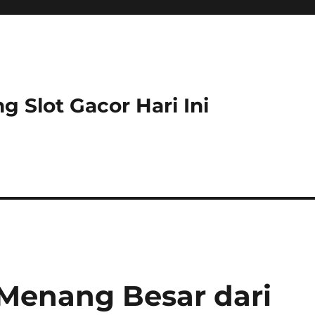
Slot Gacor Hari Ini
Menang Besar dari