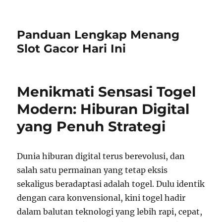
Panduan Lengkap Menang
Slot Gacor Hari Ini
Menikmati Sensasi Togel
Modern: Hiburan Digital
yang Penuh Strategi
Dunia hiburan digital terus berevolusi, dan
salah satu permainan yang tetap eksis
sekaligus beradaptasi adalah togel. Dulu identik
dengan cara konvensional, kini togel hadir
dalam balutan teknologi yang lebih rapi, cepat,