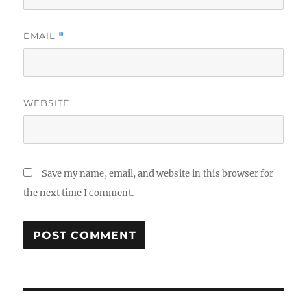
EMAIL
*
WEBSITE
Save my name, email, and website in this browser for
the next time I comment.
Post