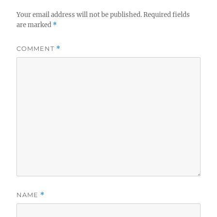
Your email address will not be published.
Required fields
are marked
*
COMMENT
*
NAME
*