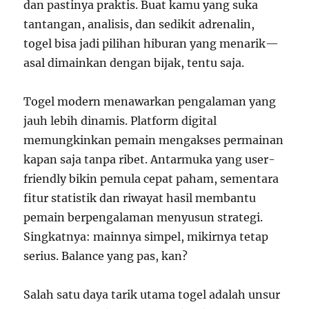
dan pastinya praktis. Buat kamu yang suka
tantangan, analisis, dan sedikit adrenalin,
togel bisa jadi pilihan hiburan yang menarik—
asal dimainkan dengan bijak, tentu saja.
Togel modern menawarkan pengalaman yang
jauh lebih dinamis. Platform digital
memungkinkan pemain mengakses permainan
kapan saja tanpa ribet. Antarmuka yang user-
friendly bikin pemula cepat paham, sementara
fitur statistik dan riwayat hasil membantu
pemain berpengalaman menyusun strategi.
Singkatnya: mainnya simpel, mikirnya tetap
serius. Balance yang pas, kan?
Salah satu daya tarik utama togel adalah unsur