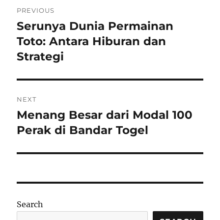
Post
PREVIOUS
navigation
Serunya Dunia Permainan
Previous
post:
Toto: Antara Hiburan dan
Strategi
NEXT
Menang Besar dari Modal 100
Next
post:
Perak di Bandar Togel
Search