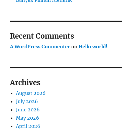
Banyak Pilihan Menarik
Recent Comments
A WordPress Commenter
on
Hello world!
Archives
August 2026
July 2026
June 2026
May 2026
April 2026