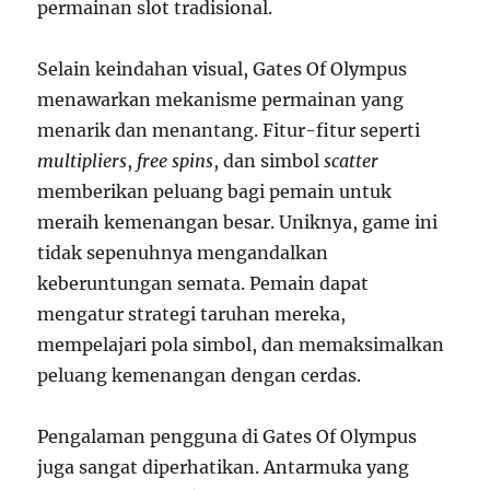
permainan slot tradisional.
Selain keindahan visual, Gates Of Olympus
menawarkan mekanisme permainan yang
menarik dan menantang. Fitur-fitur seperti
multipliers
,
free spins
, dan simbol
scatter
memberikan peluang bagi pemain untuk
meraih kemenangan besar. Uniknya, game ini
tidak sepenuhnya mengandalkan
keberuntungan semata. Pemain dapat
mengatur strategi taruhan mereka,
mempelajari pola simbol, dan memaksimalkan
peluang kemenangan dengan cerdas.
Pengalaman pengguna di Gates Of Olympus
juga sangat diperhatikan. Antarmuka yang