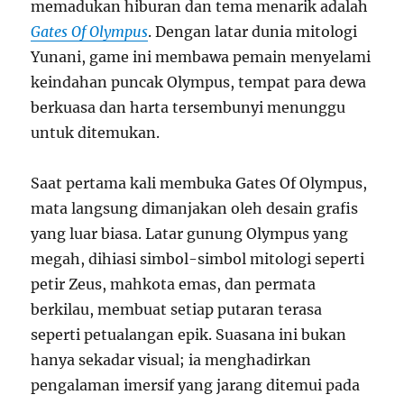
memadukan hiburan dan tema menarik adalah
Gates Of Olympus
. Dengan latar dunia mitologi
Yunani, game ini membawa pemain menyelami
keindahan puncak Olympus, tempat para dewa
berkuasa dan harta tersembunyi menunggu
untuk ditemukan.
Saat pertama kali membuka Gates Of Olympus,
mata langsung dimanjakan oleh desain grafis
yang luar biasa. Latar gunung Olympus yang
megah, dihiasi simbol-simbol mitologi seperti
petir Zeus, mahkota emas, dan permata
berkilau, membuat setiap putaran terasa
seperti petualangan epik. Suasana ini bukan
hanya sekadar visual; ia menghadirkan
pengalaman imersif yang jarang ditemui pada