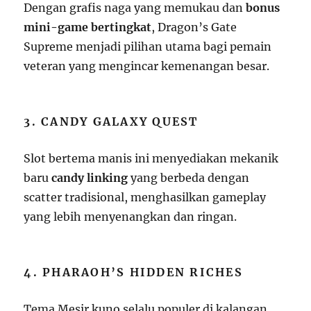
Dengan grafis naga yang memukau dan
bonus
mini-game bertingkat
, Dragon’s Gate
Supreme menjadi pilihan utama bagi pemain
veteran yang mengincar kemenangan besar.
3. CANDY GALAXY QUEST
Slot bertema manis ini menyediakan mekanik
baru
candy linking
yang berbeda dengan
scatter tradisional, menghasilkan gameplay
yang lebih menyenangkan dan ringan.
4. PHARAOH’S HIDDEN RICHES
Tema Mesir kuno selalu populer di kalangan