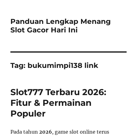
Panduan Lengkap Menang
Slot Gacor Hari Ini
Tag:
bukumimpi138 link
Slot777 Terbaru 2026:
Fitur & Permainan
Populer
Pada tahun
2026
, game slot online terus