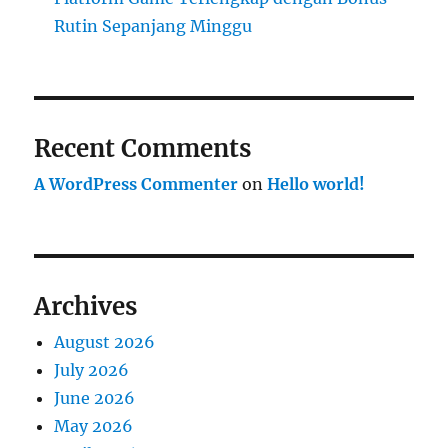
Rutin Sepanjang Minggu
Recent Comments
A WordPress Commenter
on
Hello world!
Archives
August 2026
July 2026
June 2026
May 2026