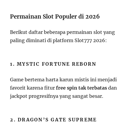
Permainan Slot Populer di 2026
Berikut daftar beberapa permainan slot yang
paling diminati di platform Slot777 2026:
1. MYSTIC FORTUNE REBORN
Game bertema harta karun mistis ini menjadi
favorit karena fitur
free spin tak terbatas
dan
jackpot progresifnya yang sangat besar.
2. DRAGON’S GATE SUPREME