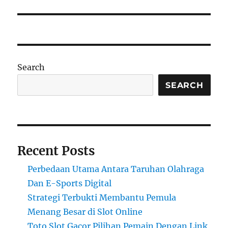
Search
SEARCH
Recent Posts
Perbedaan Utama Antara Taruhan Olahraga
Dan E-Sports Digital
Strategi Terbukti Membantu Pemula
Menang Besar di Slot Online
Toto Slot Gacor Pilihan Pemain Dengan Link