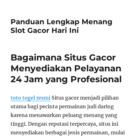
Panduan Lengkap Menang
Slot Gacor Hari Ini
Bagaimana Situs Gacor
Menyediakan Pelayanan
24 Jam yang Profesional
toto togel resmi
Situs gacor menjadi pilihan
utama bagi pecinta permainan judi daring
karena menawarkan peluang menang yang
tinggi. Dengan reputasi terpercaya, situs ini
menyediakan berbagai jenis permainan, mulai