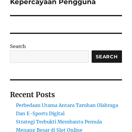
Kepercayaan Pengguna
Search
SEARCH
Recent Posts
Perbedaan Utama Antara Taruhan Olahraga
Dan E-Sports Digital
Strategi Terbukti Membantu Pemula
Menang Besar di Slot Online