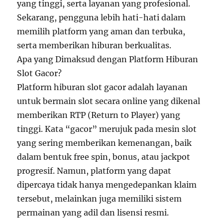
yang tinggi, serta layanan yang profesional.
Sekarang, pengguna lebih hati-hati dalam
memilih platform yang aman dan terbuka,
serta memberikan hiburan berkualitas.
Apa yang Dimaksud dengan Platform Hiburan
Slot Gacor?
Platform hiburan slot gacor adalah layanan
untuk bermain slot secara online yang dikenal
memberikan RTP (Return to Player) yang
tinggi. Kata “gacor” merujuk pada mesin slot
yang sering memberikan kemenangan, baik
dalam bentuk free spin, bonus, atau jackpot
progresif. Namun, platform yang dapat
dipercaya tidak hanya mengedepankan klaim
tersebut, melainkan juga memiliki sistem
permainan yang adil dan lisensi resmi.