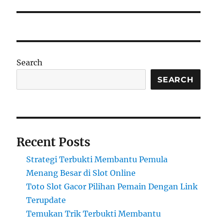
Search
SEARCH
Recent Posts
Strategi Terbukti Membantu Pemula
Menang Besar di Slot Online
Toto Slot Gacor Pilihan Pemain Dengan Link
Terupdate
Temukan Trik Terbukti Membantu