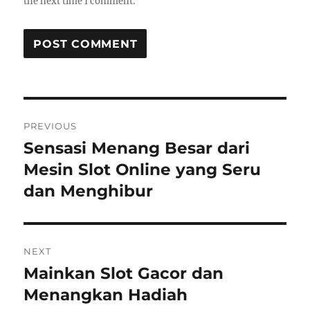
the next time I comment.
Post
PREVIOUS
navigation
Sensasi Menang Besar dari
Previous
post:
Mesin Slot Online yang Seru
dan Menghibur
NEXT
Mainkan Slot Gacor dan
Next
post:
Menangkan Hadiah