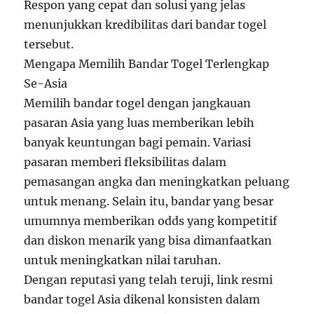
Respon yang cepat dan solusi yang jelas
menunjukkan kredibilitas dari bandar togel
tersebut.
Mengapa Memilih Bandar Togel Terlengkap
Se-Asia
Memilih bandar togel dengan jangkauan
pasaran Asia yang luas memberikan lebih
banyak keuntungan bagi pemain. Variasi
pasaran memberi fleksibilitas dalam
pemasangan angka dan meningkatkan peluang
untuk menang. Selain itu, bandar yang besar
umumnya memberikan odds yang kompetitif
dan diskon menarik yang bisa dimanfaatkan
untuk meningkatkan nilai taruhan.
Dengan reputasi yang telah teruji, link resmi
bandar togel Asia dikenal konsisten dalam