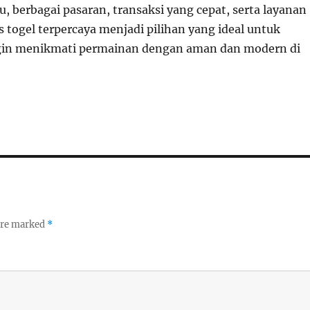
u, berbagai pasaran, transaksi yang cepat, serta layanan
us togel terpercaya menjadi pilihan yang ideal untuk
gin menikmati permainan dengan aman dan modern di
 are marked
*