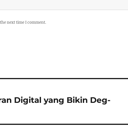
 the next time I comment.
ran Digital yang Bikin Deg-