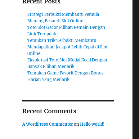
Recent Posts
Strategi Terbukti Membantu Pemula
Menang Besar di Slot Online
Toto Slot Gacor Pilihan Pemain Dengan
Link Terupdate
Temukan Trik Terbukti Membantu
Mendapatkan Jackpot Lebih Cepat di Slot
Online!
Eksplorasi Toto Slot Modal Kecil Dengan
Banyak Pilihan Menarik
Temukan Game Favorit Dengan Bonus
Harian Yang Menarik
Recent Comments
A WordPress Commenter
on
Hello world!