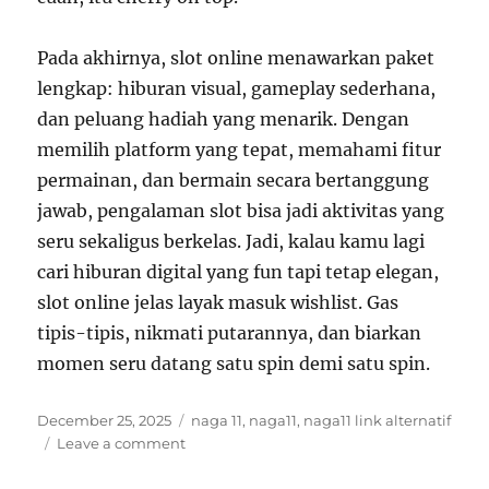
Pada akhirnya, slot online menawarkan paket
lengkap: hiburan visual, gameplay sederhana,
dan peluang hadiah yang menarik. Dengan
memilih platform yang tepat, memahami fitur
permainan, dan bermain secara bertanggung
jawab, pengalaman slot bisa jadi aktivitas yang
seru sekaligus berkelas. Jadi, kalau kamu lagi
cari hiburan digital yang fun tapi tetap elegan,
slot online jelas layak masuk wishlist. Gas
tipis-tipis, nikmati putarannya, dan biarkan
momen seru datang satu spin demi satu spin.
Posted
Tags
December 25, 2025
naga 11
,
naga11
,
naga11 link alternatif
on
on
Leave a comment
Putaran
Slot