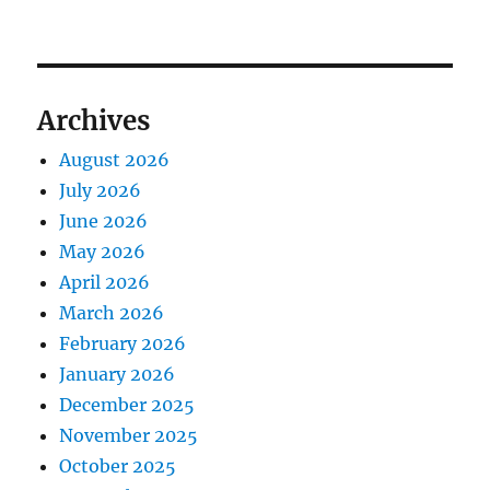
Archives
August 2026
July 2026
June 2026
May 2026
April 2026
March 2026
February 2026
January 2026
December 2025
November 2025
October 2025