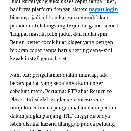
Buat kamu yang suka akses cepat tanpa ribet,
hadirnya platform dengan sistem
naga11 login
biasanya jadi pilihan karena memudahkan
pemain untuk langsung terjun ke game favorit.
Tinggal masuk, pilih judul, dan mulai spin.
Bener-bener cocok buat player yang pengen
hiburan cepat tanpa harus setting sana-sini
kayak install game berat.
Nah, biar pengalaman makin mantap, ada
beberapa hal yang sebaiknya kamu ngerti
sebelum main. Pertama: RTP alias Return to
Player. Ini adalah angka persentase yang
nunjukin estimasi pengembalian dana pemain
dalam jangka panjang. RTP tinggi biasanya
lebih disukai karena dianggap punya peluang