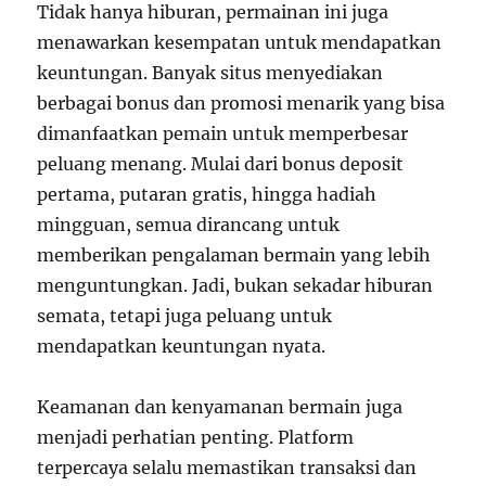
Tidak hanya hiburan, permainan ini juga
menawarkan kesempatan untuk mendapatkan
keuntungan. Banyak situs menyediakan
berbagai bonus dan promosi menarik yang bisa
dimanfaatkan pemain untuk memperbesar
peluang menang. Mulai dari bonus deposit
pertama, putaran gratis, hingga hadiah
mingguan, semua dirancang untuk
memberikan pengalaman bermain yang lebih
menguntungkan. Jadi, bukan sekadar hiburan
semata, tetapi juga peluang untuk
mendapatkan keuntungan nyata.
Keamanan dan kenyamanan bermain juga
menjadi perhatian penting. Platform
terpercaya selalu memastikan transaksi dan