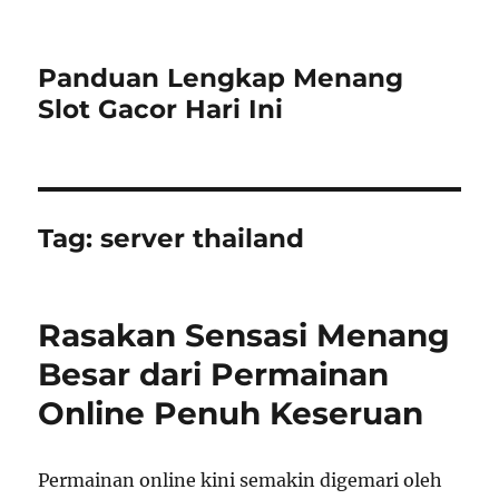
Panduan Lengkap Menang
Slot Gacor Hari Ini
Tag:
server thailand
Rasakan Sensasi Menang
Besar dari Permainan
Online Penuh Keseruan
Permainan online kini semakin digemari oleh