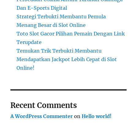
Dan E-Sports Digital
Strategi Terbukti Membantu Pemula
Menang Besar di Slot Online
Toto Slot Gacor Pilihan Pemain Dengan Link
Terupdate
Temukan Trik Terbukti Membantu
Mendapatkan Jackpot Lebih Cepat di Slot
Online!
Recent Comments
A WordPress Commenter
on
Hello world!