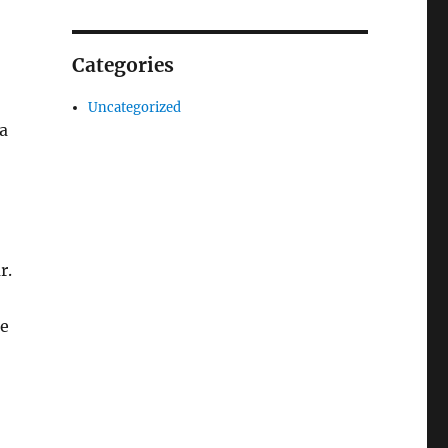
Categories
Uncategorized
a
r.
e