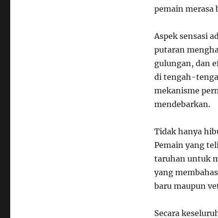
pemain merasa 
Aspek sensasi ad
putaran mengha
gulungan, dan 
di tengah-tenga
mekanisme perma
mendebarkan.
Tidak hanya hib
Pemain yang tel
taruhan untuk 
yang membahas t
baru maupun vet
Secara keseluru