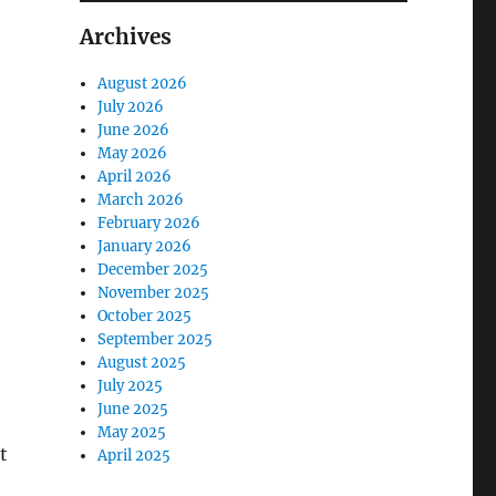
Archives
August 2026
July 2026
June 2026
May 2026
April 2026
March 2026
February 2026
January 2026
December 2025
November 2025
October 2025
September 2025
August 2025
July 2025
June 2025
May 2025
t
April 2025