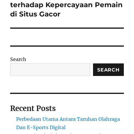
post:
terhadap Kepercayaan Pemain
di Situs Gacor
Search
SEARCH
Recent Posts
Perbedaan Utama Antara Taruhan Olahraga
Dan E-Sports Digital