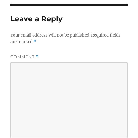
Leave a Reply
Your email address will not be published.
Required fields
are marked
*
COMMENT
*