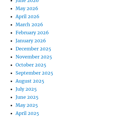
June 2026
May 2026
April 2026
March 2026
February 2026
January 2026
December 2025
November 2025
October 2025
September 2025
August 2025
July 2025
June 2025
May 2025
April 2025