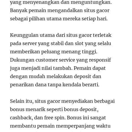
yang menyenangkan dan menguntungkan.
Banyak pemain mengandalkan situs gacor
sebagai pilihan utama mereka setiap hari.
Keunggulan utama dari situs gacor terletak
pada server yang stabil dan slot yang selalu
memberikan peluang menang tinggi.
Dukungan customer service yang responsif
juga menjadi nilai tambah. Pemain dapat
dengan mudah melakukan deposit dan
penarikan dana tanpa kendala berarti.
Selain itu, situs gacor menyediakan berbagai
bonus menarik seperti bonus deposit,
cashback, dan free spin. Bonus ini sangat
membantu pemain memperpanjang waktu