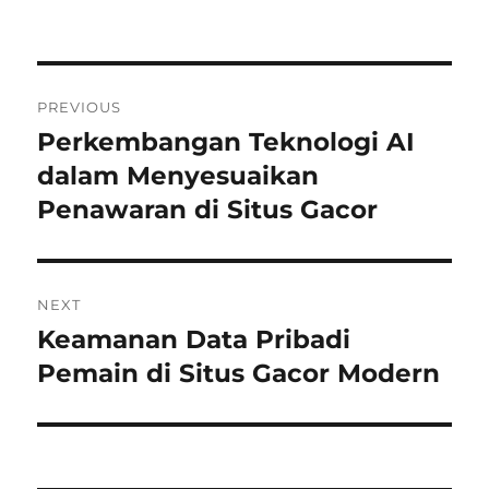
Post
PREVIOUS
navigation
Perkembangan Teknologi AI
Previous
post:
dalam Menyesuaikan
Penawaran di Situs Gacor
NEXT
Keamanan Data Pribadi
Next
post:
Pemain di Situs Gacor Modern