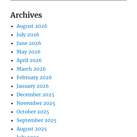
Archives
August 2026
July 2026
June 2026
May 2026
April 2026
March 2026
February 2026
January 2026
December 2025
November 2025
October 2025
September 2025
August 2025