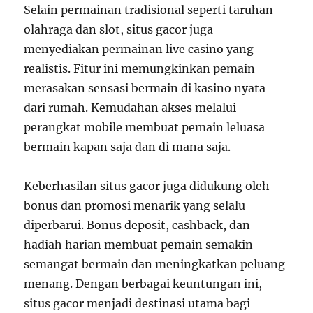
Selain permainan tradisional seperti taruhan
olahraga dan slot, situs gacor juga
menyediakan permainan live casino yang
realistis. Fitur ini memungkinkan pemain
merasakan sensasi bermain di kasino nyata
dari rumah. Kemudahan akses melalui
perangkat mobile membuat pemain leluasa
bermain kapan saja dan di mana saja.
Keberhasilan situs gacor juga didukung oleh
bonus dan promosi menarik yang selalu
diperbarui. Bonus deposit, cashback, dan
hadiah harian membuat pemain semakin
semangat bermain dan meningkatkan peluang
menang. Dengan berbagai keuntungan ini,
situs gacor menjadi destinasi utama bagi