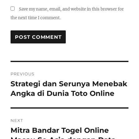
Save my name, email, and website in this browser for
the next time I comment.
Post
PREVIOUS
navigation
Strategi dan Serunya Menebak
Previous
post:
Angka di Dunia Toto Online
NEXT
Mitra Bandar Togel Online
Next
post: