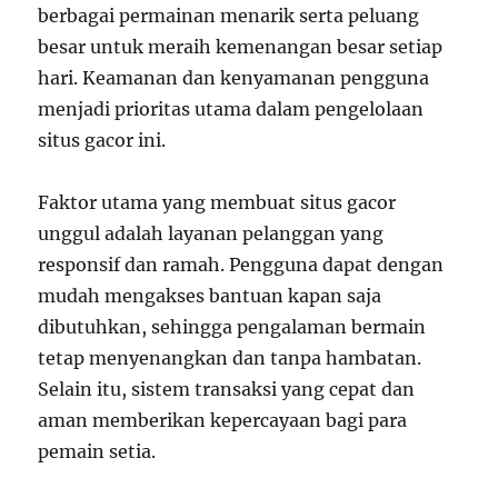
berbagai permainan menarik serta peluang
besar untuk meraih kemenangan besar setiap
hari. Keamanan dan kenyamanan pengguna
menjadi prioritas utama dalam pengelolaan
situs gacor ini.
Faktor utama yang membuat situs gacor
unggul adalah layanan pelanggan yang
responsif dan ramah. Pengguna dapat dengan
mudah mengakses bantuan kapan saja
dibutuhkan, sehingga pengalaman bermain
tetap menyenangkan dan tanpa hambatan.
Selain itu, sistem transaksi yang cepat dan
aman memberikan kepercayaan bagi para
pemain setia.