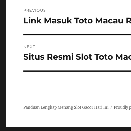
Post
PREVIOUS
navigation
Link Masuk Toto Macau 
Previous
post:
NEXT
Situs Resmi Slot Toto Ma
Next
post:
Panduan Lengkap Menang Slot Gacor Hari Ini
Proudly 