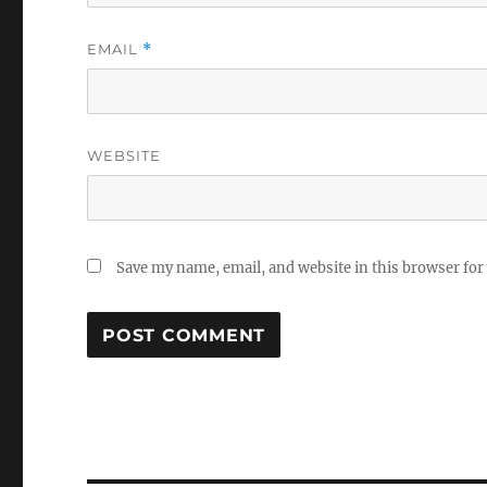
EMAIL
*
WEBSITE
Save my name, email, and website in this browser for