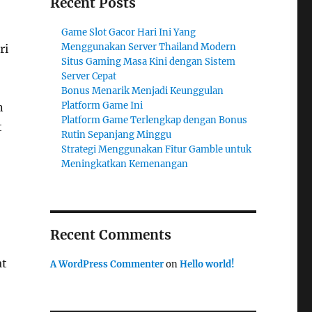
Recent Posts
Game Slot Gacor Hari Ini Yang
Menggunakan Server Thailand Modern
ri
Situs Gaming Masa Kini dengan Sistem
Server Cepat
Bonus Menarik Menjadi Keunggulan
Platform Game Ini
n
Platform Game Terlengkap dengan Bonus
t
Rutin Sepanjang Minggu
Strategi Menggunakan Fitur Gamble untuk
Meningkatkan Kemenangan
Recent Comments
at
A WordPress Commenter
on
Hello world!