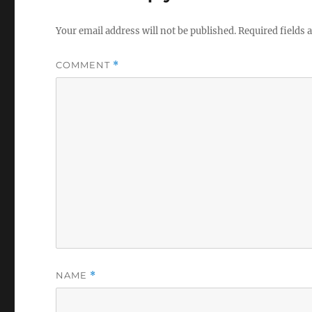
Your email address will not be published.
Required fields
COMMENT
*
NAME
*