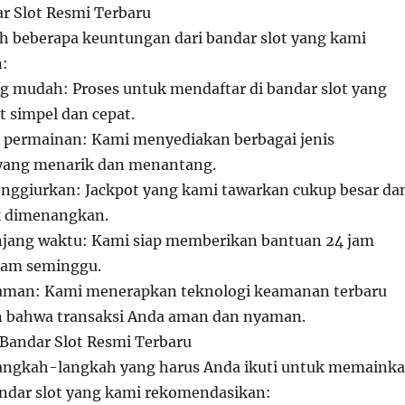
r Slot Resmi Terbaru
lah beberapa keuntungan dari bandar slot yang kami
:
g mudah: Proses untuk mendaftar di bandar slot yang
t simpel dan cepat.
 permainan: Kami menyediakan berbagai jenis
 yang menarik dan menantang.
nggiurkan: Jackpot yang kami tawarkan cukup besar da
uk dimenangkan.
jang waktu: Kami siap memberikan bantuan 24 jam
alam seminggu.
 aman: Kami menerapkan teknologi keamanan terbaru
 bahwa transaksi Anda aman dan nyaman.
 Bandar Slot Resmi Terbaru
langkah-langkah yang harus Anda ikuti untuk memaink
ndar slot yang kami rekomendasikan: