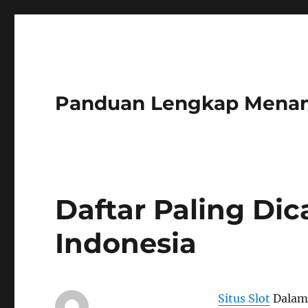
Panduan Lengkap Menang 
Daftar Paling Dic
Indonesia
Situs Slot
Dalam 