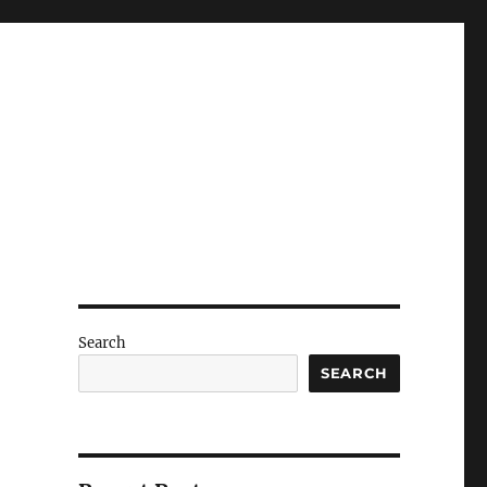
Search
SEARCH