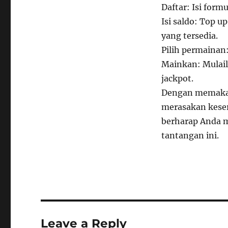
Daftar: Isi form
Isi saldo: Top
yang tersedia.
Pilih permainan:
Mainkan: Mulail
jackpot.
Dengan memakai
merasakan kese
berharap Anda 
tantangan ini.
Leave a Reply