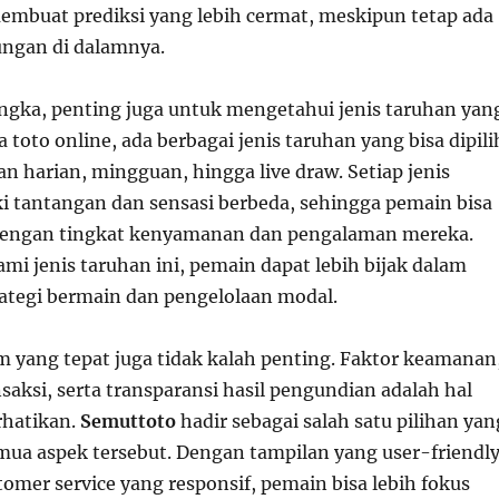
mbuat prediksi yang lebih cermat, meskipun tetap ada
ngan di dalamnya.
 angka, penting juga untuk mengetahui jenis taruhan yan
a toto online, ada berbagai jenis taruhan yang bisa dipili
an harian, mingguan, hingga live draw. Setiap jenis
i tantangan dan sensasi berbeda, sehingga pemain bisa
engan tingkat kenyamanan dan pengalaman mereka.
 jenis taruhan ini, pemain dapat lebih bijak dalam
tegi bermain dan pengelolaan modal.
m yang tepat juga tidak kalah penting. Faktor keamanan
aksi, serta transparansi hasil pengundian adalah hal
rhatikan.
Semuttoto
hadir sebagai salah satu pilihan yan
a aspek tersebut. Dengan tampilan yang user-friendl
omer service yang responsif, pemain bisa lebih fokus