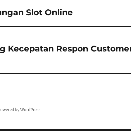
ungan Slot Online
ng Kecepatan Respon Custome
powered by WordPress