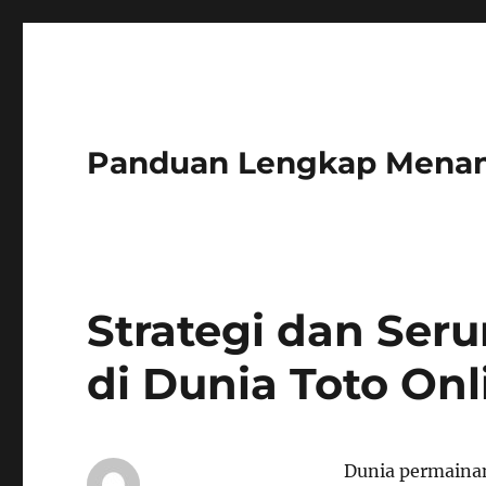
Panduan Lengkap Menang 
Strategi dan Se
di Dunia Toto Onl
Dunia permainan