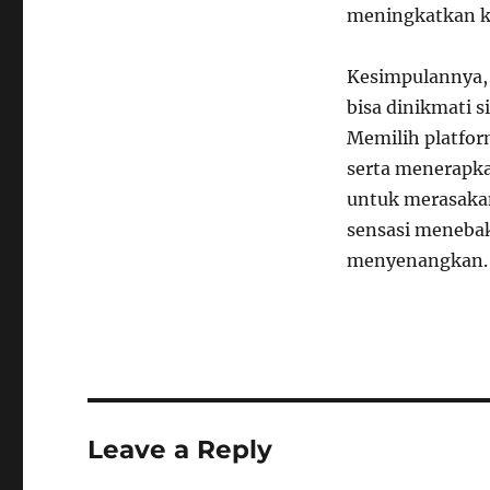
meningkatkan k
Kesimpulannya, 
bisa dinikmati s
Memilih platfor
serta menerapka
untuk merasaka
sensasi menebak
menyenangkan.
Leave a Reply