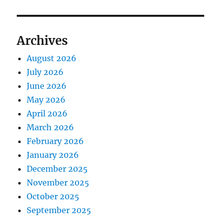
Archives
August 2026
July 2026
June 2026
May 2026
April 2026
March 2026
February 2026
January 2026
December 2025
November 2025
October 2025
September 2025