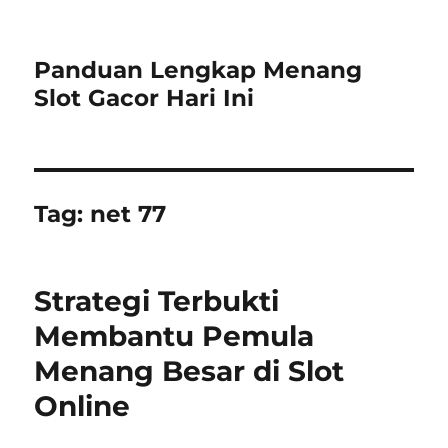
Panduan Lengkap Menang
Slot Gacor Hari Ini
Tag:
net 77
Strategi Terbukti
Membantu Pemula
Menang Besar di Slot
Online