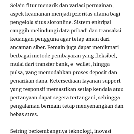
Selain fitur menarik dan variasi permainan,
aspek keamanan menjadi prioritas utama bagi
pengelola situs slotonline. Sistem enkripsi
canggih melindungi data pribadi dan transaksi
keuangan pengguna agar tetap aman dari
ancaman siber. Pemain juga dapat menikmati
berbagai metode pembayaran yang fleksibel,
mulai dari transfer bank, e-wallet, hingga
pulsa, yang memudahkan proses deposit dan
penarikan dana. Ketersediaan layanan support
yang responsif memastikan setiap kendala atau
pertanyaan dapat segera tertangani, sehingga
pengalaman bermain tetap menyenangkan dan
bebas stres.
Seiring berkembangnya teknologi, inovasi