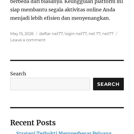
berbeda dari biasanya. Keunggulan platform ini
siap membantu segala aktivitas online Anda
menjadi lebih efisien dan menyenangkan.
Posted
Tags
May 15, 2026
daftar net77
,
login net77
,
net 77
,
net77
on
on
Leave a comment
Pelajari
Cara
Menang
Slot
Gacor
Search
agar
Permainan
SEARCH
Slot
Online
Tidak
Mudah
Merugikan
Recent Posts
Strategi Terbukti Memperbesar Peluang