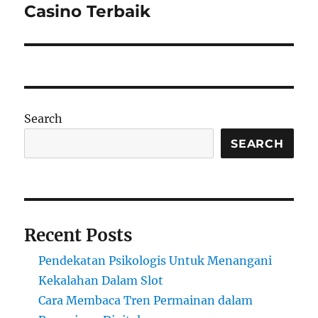
Casino Terbaik
Search
SEARCH
Recent Posts
Pendekatan Psikologis Untuk Menangani
Kekalahan Dalam Slot
Cara Membaca Tren Permainan dalam