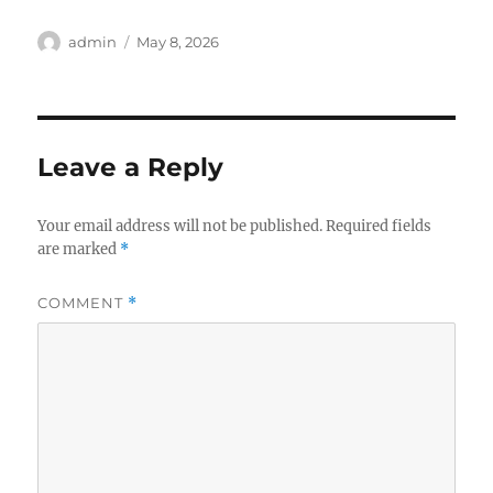
Author
Posted
admin
May 8, 2026
on
Leave a Reply
Your email address will not be published.
Required fields
are marked
*
COMMENT
*