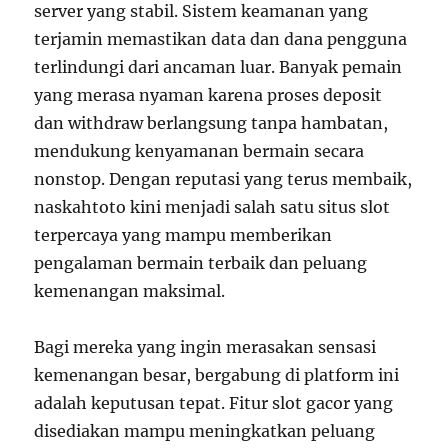
server yang stabil. Sistem keamanan yang
terjamin memastikan data dan dana pengguna
terlindungi dari ancaman luar. Banyak pemain
yang merasa nyaman karena proses deposit
dan withdraw berlangsung tanpa hambatan,
mendukung kenyamanan bermain secara
nonstop. Dengan reputasi yang terus membaik,
naskahtoto kini menjadi salah satu situs slot
terpercaya yang mampu memberikan
pengalaman bermain terbaik dan peluang
kemenangan maksimal.
Bagi mereka yang ingin merasakan sensasi
kemenangan besar, bergabung di platform ini
adalah keputusan tepat. Fitur slot gacor yang
disediakan mampu meningkatkan peluang