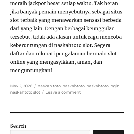
meraih jackpot besar setiap waktu. Tak heran
jika banyak pemain menyebutnya sebagai situs
slot terbaik yang menawarkan sensasi berbeda
dari yang lain. Dengan berbagai keunggulan
tersebut, tidak ada alasan untuk ragu mencoba
keberuntungan di naskahtoto slot. Segera
daftar dan nikmati pengalaman bermain slot
online yang mengasyikkan, aman, dan
menguntungkan!
Posted
Tags
May 2, 2026
naskah toto
,
naskahtoto
,
naskahtoto login
,
on
on
naskahtoto slot
Leave a comment
Strategi
Terbaik
Slot777
di
Situs
Search
Slot