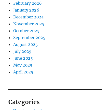
February 2026
January 2026
December 2025
November 2025
October 2025
September 2025
August 2025
July 2025
June 2025
May 2025
April 2025
Categories