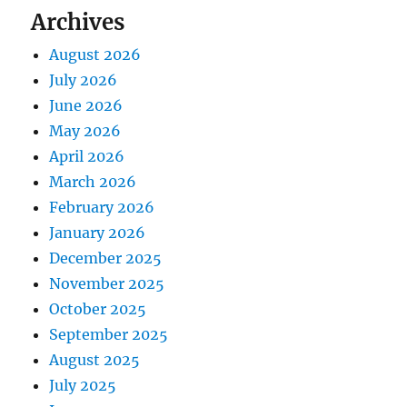
Archives
August 2026
July 2026
June 2026
May 2026
April 2026
March 2026
February 2026
January 2026
December 2025
November 2025
October 2025
September 2025
August 2025
July 2025