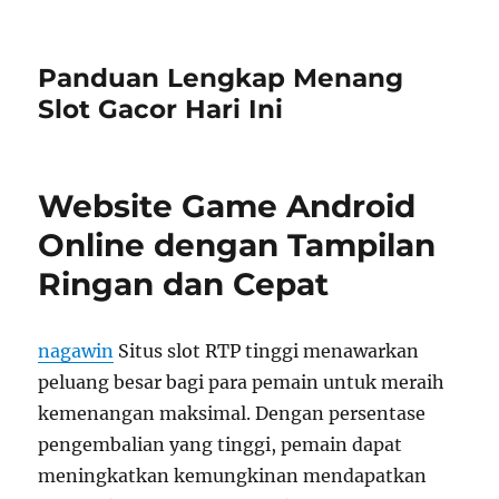
Panduan Lengkap Menang
Slot Gacor Hari Ini
Website Game Android
Online dengan Tampilan
Ringan dan Cepat
nagawin
Situs slot RTP tinggi menawarkan
peluang besar bagi para pemain untuk meraih
kemenangan maksimal. Dengan persentase
pengembalian yang tinggi, pemain dapat
meningkatkan kemungkinan mendapatkan