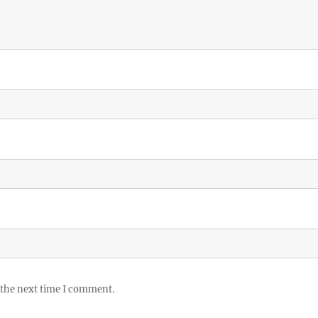
 the next time I comment.