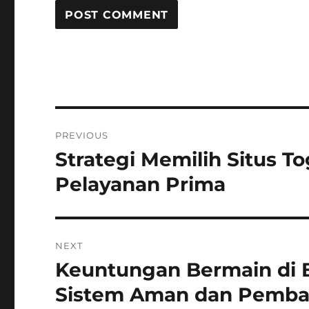
Post
PREVIOUS
navigation
Strategi Memilih Situs 
Previous
post:
Pelayanan Prima
NEXT
Keuntungan Bermain di 
Next
post:
Sistem Aman dan Pemba