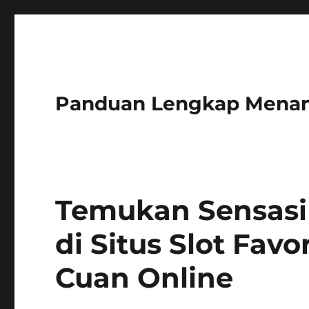
Panduan Lengkap Menang 
Temukan Sensasi
di Situs Slot Fav
Cuan Online