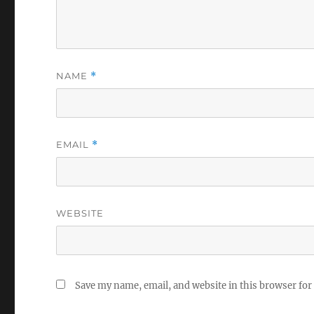
NAME
*
EMAIL
*
WEBSITE
Save my name, email, and website in this browser for