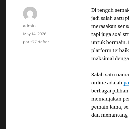
Di tengah semak
jadi salah satu 
Author
admin
merasakan sensa
Posted
May 14, 2026
tapi juga soal s
on
Tags
paris77 daftar
untuk bermain. 
platform terba
maksimal denga
Salah satu nama 
online adalah
pa
berbagai pilihan
memanjakan pema
pemain lama, se
dan menantang s