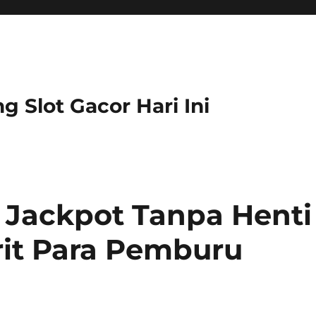
Slot Gacor Hari Ini
 Jackpot Tanpa Henti
orit Para Pemburu