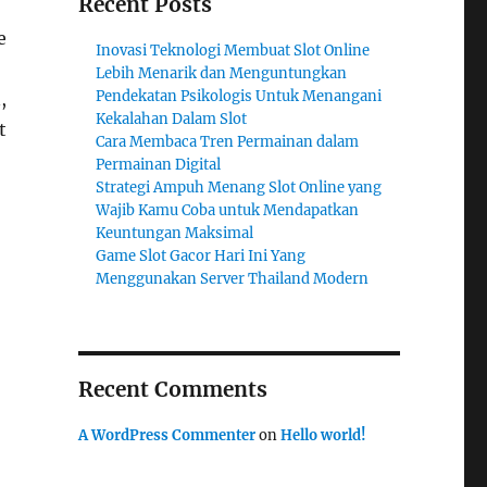
Recent Posts
e
Inovasi Teknologi Membuat Slot Online
Lebih Menarik dan Menguntungkan
Pendekatan Psikologis Untuk Menangani
,
Kekalahan Dalam Slot
t
Cara Membaca Tren Permainan dalam
Permainan Digital
Strategi Ampuh Menang Slot Online yang
Wajib Kamu Coba untuk Mendapatkan
Keuntungan Maksimal
Game Slot Gacor Hari Ini Yang
Menggunakan Server Thailand Modern
Recent Comments
A WordPress Commenter
on
Hello world!