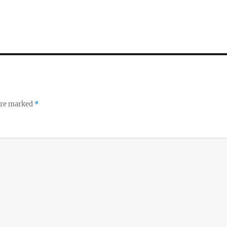
 are marked
*