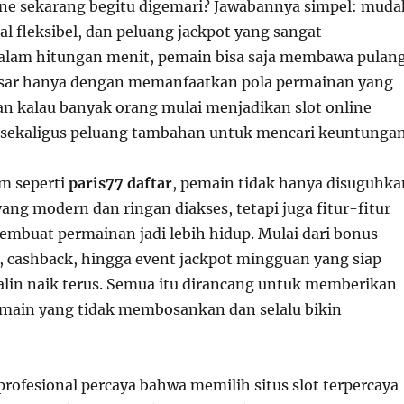
ine sekarang begitu digemari? Jawabannya simpel: muda
l fleksibel, dan peluang jackpot yang sangat
alam hitungan menit, pemain bisa saja membawa pulan
ar hanya dengan memanfaatkan pola permainan yang
ran kalau banyak orang mulai menjadikan slot online
 sekaligus peluang tambahan untuk mencari keuntungan
rm seperti
paris77 daftar
, pemain tidak hanya disuguhka
ng modern dan ringan diakses, tetapi juga fitur-fitur
mbuat permainan jadi lebih hidup. Mulai dari bonus
n, cashback, hingga event jackpot mingguan yang siap
in naik terus. Semua itu dirancang untuk memberikan
main yang tidak membosankan dan selalu bikin
rofesional percaya bahwa memilih situs slot terpercaya