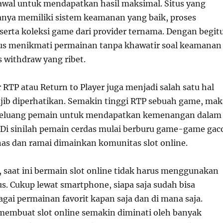
awal untuk mendapatkan hasil maksimal. Situs yang
sanya memiliki sistem keamanan yang baik, proses
 serta koleksi game dari provider ternama. Dengan begitu
us menikmati permainan tanpa khawatir soal keamanan
 withdraw yang ribet.
or RTP atau Return to Player juga menjadi salah satu hal
jib diperhatikan. Semakin tinggi RTP sebuah game, mak
peluang pemain untuk mendapatkan kemenangan dalam
 Di sinilah pemain cerdas mulai berburu game-game gac
as dan ramai dimainkan komunitas slot online.
, saat ini bermain slot online tidak harus menggunakan
s. Cukup lewat smartphone, siapa saja sudah bisa
gai permainan favorit kapan saja dan di mana saja.
i membuat slot online semakin diminati oleh banyak