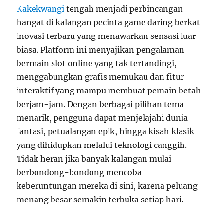
Kakekwangi
tengah menjadi perbincangan
hangat di kalangan pecinta game daring berkat
inovasi terbaru yang menawarkan sensasi luar
biasa. Platform ini menyajikan pengalaman
bermain slot online yang tak tertandingi,
menggabungkan grafis memukau dan fitur
interaktif yang mampu membuat pemain betah
berjam-jam. Dengan berbagai pilihan tema
menarik, pengguna dapat menjelajahi dunia
fantasi, petualangan epik, hingga kisah klasik
yang dihidupkan melalui teknologi canggih.
Tidak heran jika banyak kalangan mulai
berbondong-bondong mencoba
keberuntungan mereka di sini, karena peluang
menang besar semakin terbuka setiap hari.