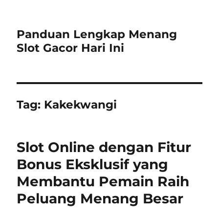
Panduan Lengkap Menang
Slot Gacor Hari Ini
Tag:
Kakekwangi
Slot Online dengan Fitur
Bonus Eksklusif yang
Membantu Pemain Raih
Peluang Menang Besar