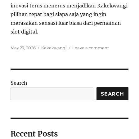
inovasi terus menerus menjadikan Kakekwangi
pilihan tepat bagi siapa saja yang ingin
merasakan sensasi luar biasa dari permainan
slot digital.
Posted
Tags
on
May 27, 2026
Kakekwangi
Leave a comment
on
Slot
Online
dengan
Fitur
Bonus
Search
Eksklusif
yang
SEARCH
Membantu
Pemain
Raih
Peluang
Menang
Recent Posts
Besar