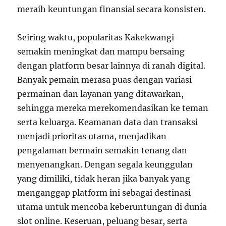
meraih keuntungan finansial secara konsisten.
Seiring waktu, popularitas Kakekwangi
semakin meningkat dan mampu bersaing
dengan platform besar lainnya di ranah digital.
Banyak pemain merasa puas dengan variasi
permainan dan layanan yang ditawarkan,
sehingga mereka merekomendasikan ke teman
serta keluarga. Keamanan data dan transaksi
menjadi prioritas utama, menjadikan
pengalaman bermain semakin tenang dan
menyenangkan. Dengan segala keunggulan
yang dimiliki, tidak heran jika banyak yang
menganggap platform ini sebagai destinasi
utama untuk mencoba keberuntungan di dunia
slot online. Keseruan, peluang besar, serta