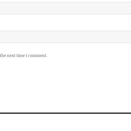
 the next time I comment.