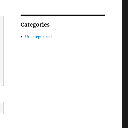
Categories
Uncategorized