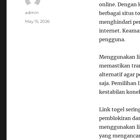
online. Dengan
Author
admin
berbagai situs t
Posted
May 15, 2026
menghindari pem
on
internet. Keam
pengguna.
Menggunakan lin
memastikan tran
alternatif agar
saja. Pemilihan
kestabilan konek
Link togel serin
pemblokiran dar
menggunakan lin
yang mengancam