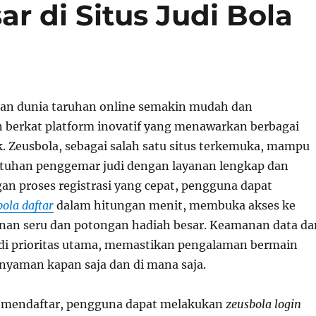
 di Situs Judi Bola
an dunia taruhan online semakin mudah dan
berkat platform inovatif yang menawarkan berbagai
. Zeusbola, sebagai salah satu situs terkemuka, mampu
uhan penggemar judi dengan layanan lengkap dan
gan proses registrasi yang cepat, pengguna dapat
ola daftar
dalam hitungan menit, membuka akses ke
nan seru dan potongan hadiah besar. Keamanan data da
di prioritas utama, memastikan pengalaman bermain
nyaman kapan saja dan di mana saja.
l mendaftar, pengguna dapat melakukan
zeusbola login