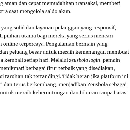
g aman dan cepat memudahkan transaksi, memberi
ra saat mengelola saldo akun.
 yang solid dan layanan pelanggan yang responsif,
i pilihan utama bagi mereka yang serius mencari
n online terpercaya. Pengalaman bermain yang
an peluang besar untuk meraih kemenangan membuat
 kembali setiap hari. Melalui
zeusbola login
, pemain
menikmati berbagai fitur terbaik yang disediakan,
 taruhan tak tertandingi. Tidak heran jika platform ini
i dan terus berkembang, menjadikan Zeusbola sebagai
 untuk meraih keberuntungan dan hiburan tanpa batas.