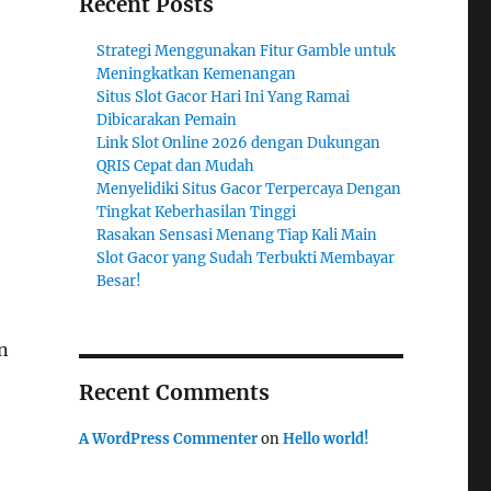
Recent Posts
Strategi Menggunakan Fitur Gamble untuk
Meningkatkan Kemenangan
Situs Slot Gacor Hari Ini Yang Ramai
Dibicarakan Pemain
Link Slot Online 2026 dengan Dukungan
QRIS Cepat dan Mudah
Menyelidiki Situs Gacor Terpercaya Dengan
Tingkat Keberhasilan Tinggi
Rasakan Sensasi Menang Tiap Kali Main
Slot Gacor yang Sudah Terbukti Membayar
Besar!
n
Recent Comments
A WordPress Commenter
on
Hello world!