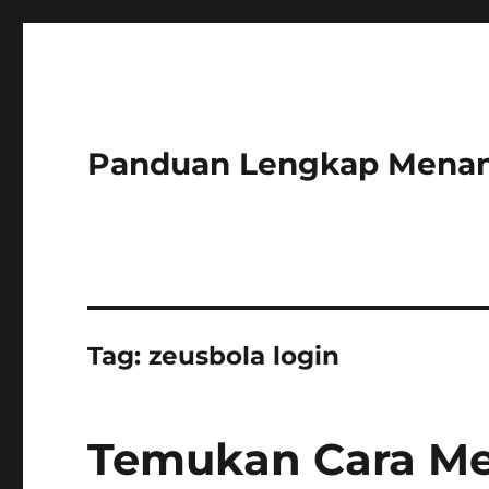
Panduan Lengkap Menang 
Tag:
zeusbola login
Temukan Cara M