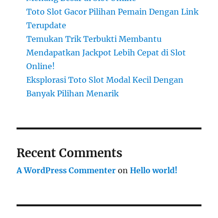
Toto Slot Gacor Pilihan Pemain Dengan Link
Terupdate
Temukan Trik Terbukti Membantu
Mendapatkan Jackpot Lebih Cepat di Slot
Online!
Eksplorasi Toto Slot Modal Kecil Dengan
Banyak Pilihan Menarik
Recent Comments
A WordPress Commenter
on
Hello world!