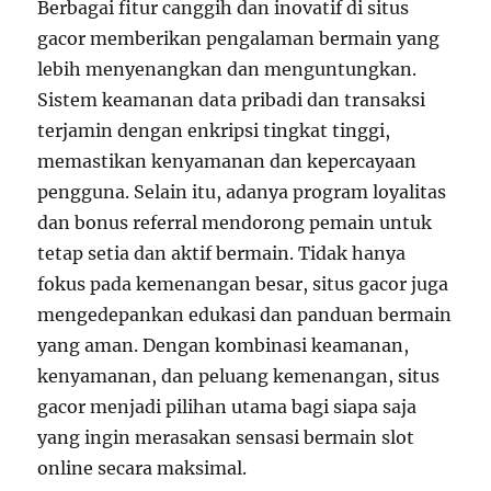
Berbagai fitur canggih dan inovatif di situs
gacor memberikan pengalaman bermain yang
lebih menyenangkan dan menguntungkan.
Sistem keamanan data pribadi dan transaksi
terjamin dengan enkripsi tingkat tinggi,
memastikan kenyamanan dan kepercayaan
pengguna. Selain itu, adanya program loyalitas
dan bonus referral mendorong pemain untuk
tetap setia dan aktif bermain. Tidak hanya
fokus pada kemenangan besar, situs gacor juga
mengedepankan edukasi dan panduan bermain
yang aman. Dengan kombinasi keamanan,
kenyamanan, dan peluang kemenangan, situs
gacor menjadi pilihan utama bagi siapa saja
yang ingin merasakan sensasi bermain slot
online secara maksimal.