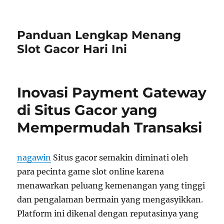
Panduan Lengkap Menang
Slot Gacor Hari Ini
Inovasi Payment Gateway
di Situs Gacor yang
Mempermudah Transaksi
nagawin
Situs gacor semakin diminati oleh
para pecinta game slot online karena
menawarkan peluang kemenangan yang tinggi
dan pengalaman bermain yang mengasyikkan.
Platform ini dikenal dengan reputasinya yang