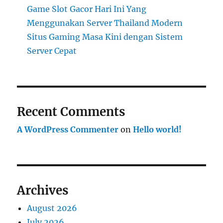
Game Slot Gacor Hari Ini Yang
Menggunakan Server Thailand Modern
Situs Gaming Masa Kini dengan Sistem
Server Cepat
Recent Comments
A WordPress Commenter
on
Hello world!
Archives
August 2026
July 2026