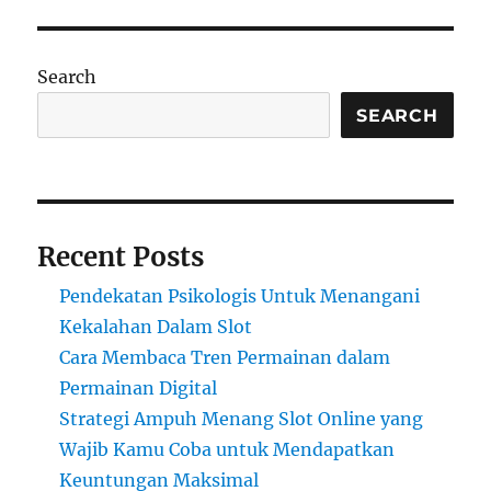
Search
SEARCH
Recent Posts
Pendekatan Psikologis Untuk Menangani
Kekalahan Dalam Slot
Cara Membaca Tren Permainan dalam
Permainan Digital
Strategi Ampuh Menang Slot Online yang
Wajib Kamu Coba untuk Mendapatkan
Keuntungan Maksimal