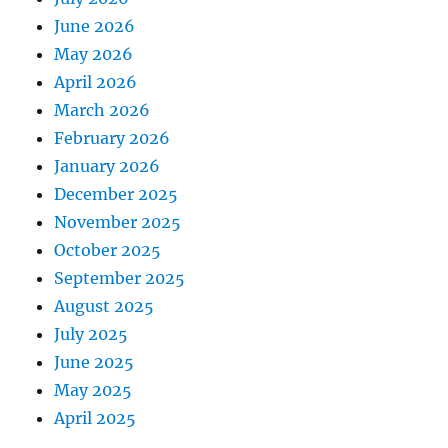
June 2026
May 2026
April 2026
March 2026
February 2026
January 2026
December 2025
November 2025
October 2025
September 2025
August 2025
July 2025
June 2025
May 2025
April 2025