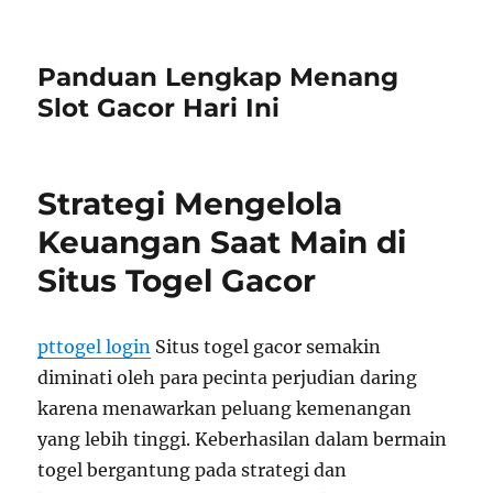
Panduan Lengkap Menang
Slot Gacor Hari Ini
Strategi Mengelola
Keuangan Saat Main di
Situs Togel Gacor
pttogel login
Situs togel gacor semakin
diminati oleh para pecinta perjudian daring
karena menawarkan peluang kemenangan
yang lebih tinggi. Keberhasilan dalam bermain
togel bergantung pada strategi dan