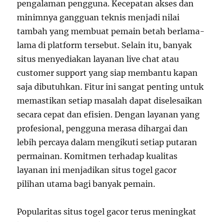
pengalaman pengguna. Kecepatan akses dan
minimnya gangguan teknis menjadi nilai
tambah yang membuat pemain betah berlama-
lama di platform tersebut. Selain itu, banyak
situs menyediakan layanan live chat atau
customer support yang siap membantu kapan
saja dibutuhkan. Fitur ini sangat penting untuk
memastikan setiap masalah dapat diselesaikan
secara cepat dan efisien. Dengan layanan yang
profesional, pengguna merasa dihargai dan
lebih percaya dalam mengikuti setiap putaran
permainan. Komitmen terhadap kualitas
layanan ini menjadikan situs togel gacor
pilihan utama bagi banyak pemain.
Popularitas situs togel gacor terus meningkat