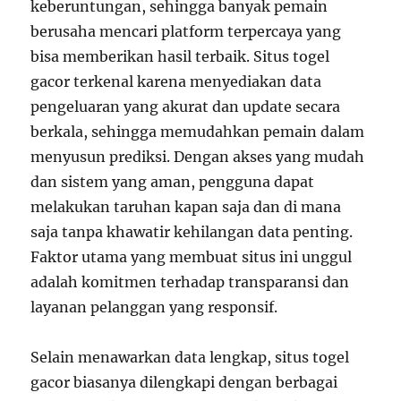
keberuntungan, sehingga banyak pemain
berusaha mencari platform terpercaya yang
bisa memberikan hasil terbaik. Situs togel
gacor terkenal karena menyediakan data
pengeluaran yang akurat dan update secara
berkala, sehingga memudahkan pemain dalam
menyusun prediksi. Dengan akses yang mudah
dan sistem yang aman, pengguna dapat
melakukan taruhan kapan saja dan di mana
saja tanpa khawatir kehilangan data penting.
Faktor utama yang membuat situs ini unggul
adalah komitmen terhadap transparansi dan
layanan pelanggan yang responsif.
Selain menawarkan data lengkap, situs togel
gacor biasanya dilengkapi dengan berbagai