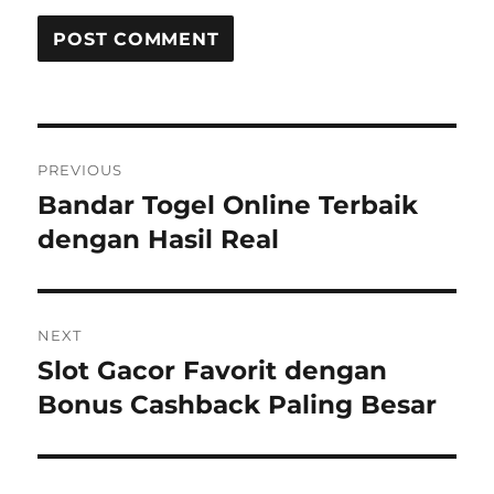
Post
PREVIOUS
navigation
Bandar Togel Online Terbaik
Previous
post:
dengan Hasil Real
NEXT
Slot Gacor Favorit dengan
Next
post:
Bonus Cashback Paling Besar