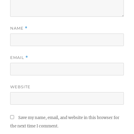
NAME
*
EMAIL
*
WEBSITE
Save my name, email, and website in this browser for
the next time I comment.