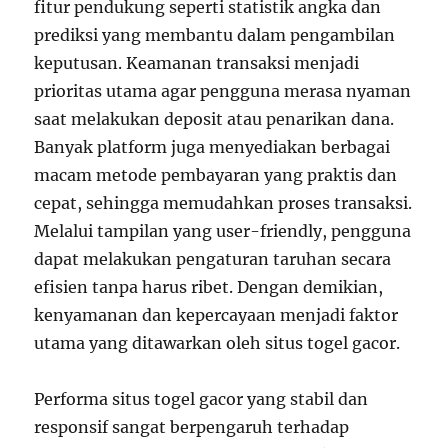
fitur pendukung seperti statistik angka dan
prediksi yang membantu dalam pengambilan
keputusan. Keamanan transaksi menjadi
prioritas utama agar pengguna merasa nyaman
saat melakukan deposit atau penarikan dana.
Banyak platform juga menyediakan berbagai
macam metode pembayaran yang praktis dan
cepat, sehingga memudahkan proses transaksi.
Melalui tampilan yang user-friendly, pengguna
dapat melakukan pengaturan taruhan secara
efisien tanpa harus ribet. Dengan demikian,
kenyamanan dan kepercayaan menjadi faktor
utama yang ditawarkan oleh situs togel gacor.
Performa situs togel gacor yang stabil dan
responsif sangat berpengaruh terhadap