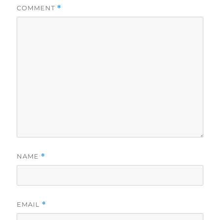
COMMENT
*
NAME
*
EMAIL
*