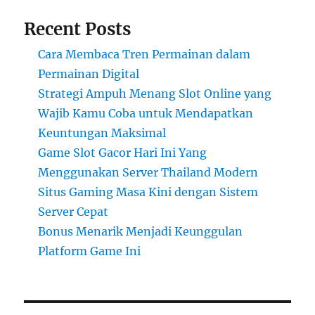
Recent Posts
Cara Membaca Tren Permainan dalam
Permainan Digital
Strategi Ampuh Menang Slot Online yang
Wajib Kamu Coba untuk Mendapatkan
Keuntungan Maksimal
Game Slot Gacor Hari Ini Yang
Menggunakan Server Thailand Modern
Situs Gaming Masa Kini dengan Sistem
Server Cepat
Bonus Menarik Menjadi Keunggulan
Platform Game Ini