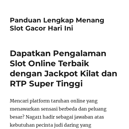
Panduan Lengkap Menang
Slot Gacor Hari Ini
Dapatkan Pengalaman
Slot Online Terbaik
dengan Jackpot Kilat dan
RTP Super Tinggi
Mencari platform taruhan online yang
menawarkan sensasi berbeda dan peluang
besar? Naga11 hadir sebagai jawaban atas
kebutuhan pecinta judi daring yang