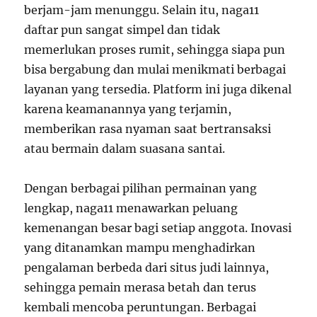
berjam-jam menunggu. Selain itu, naga11
daftar pun sangat simpel dan tidak
memerlukan proses rumit, sehingga siapa pun
bisa bergabung dan mulai menikmati berbagai
layanan yang tersedia. Platform ini juga dikenal
karena keamanannya yang terjamin,
memberikan rasa nyaman saat bertransaksi
atau bermain dalam suasana santai.
Dengan berbagai pilihan permainan yang
lengkap, naga11 menawarkan peluang
kemenangan besar bagi setiap anggota. Inovasi
yang ditanamkan mampu menghadirkan
pengalaman berbeda dari situs judi lainnya,
sehingga pemain merasa betah dan terus
kembali mencoba peruntungan. Berbagai