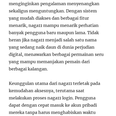
menginginkan pengalaman menyenangkan
sekaligus menguntungkan. Dengan sistem
yang mudah diakses dan berbagai fitur
menarik, naga11 mampu menarik perhatian
banyak pengguna baru maupun lama. Tidak
heran jika naga11 menjadi salah satu nama
yang sedang naik daun di dunia perjudian
digital, menawarkan berbagai permainan seru
yang mampu memanjakan pemain dari
berbagai kalangan.
Keunggulan utama dari naga11 terletak pada
kemudahan aksesnya, terutama saat
melakukan proses naga11 login. Pengguna
dapat dengan cepat masuk ke akun pribadi
mereka tanpa harus menghabiskan waktu