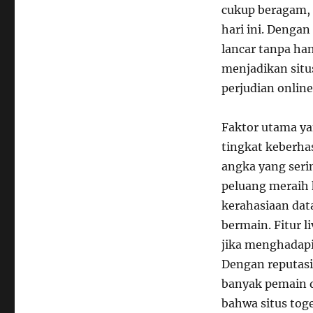
cukup beragam, 
hari ini. Dengan
lancar tanpa ha
menjadikan situs
perjudian online
Faktor utama ya
tingkat keberha
angka yang seri
peluang meraih
kerahasiaan dat
bermain. Fitur 
jika menghadapi
Dengan reputasi
banyak pemain d
bahwa situs tog