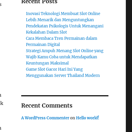
Recent Posts
s
Inovasi Teknologi Membuat Slot Online
Lebih Menarik dan Menguntungkan
Pendekatan Psikologis Untuk Menangani
Kekalahan Dalam Slot
Cara Membaca Tren Permainan dalam
Permainan Digital
Strategi Ampuh Menang Slot Online yang
Wajib Kamu Coba untuk Mendapatkan
Keuntungan Maksimal
Game Slot Gacor Hari Ini Yang
Menggunakan Server Thailand Modern
n
ak
Recent Comments
A WordPress Commenter
on
Hello world!
n