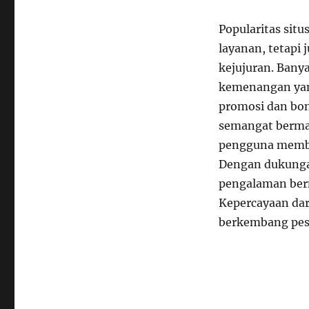
Popularitas situ
layanan, tetapi
kejujuran. Bany
kemenangan yang
promosi dan bon
semangat bermai
pengguna memba
Dengan dukunga
pengalaman ber
Kepercayaan dar
berkembang pesat