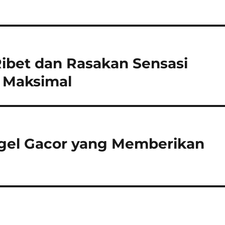
ibet dan Rasakan Sensasi
 Maksimal
Togel Gacor yang Memberikan