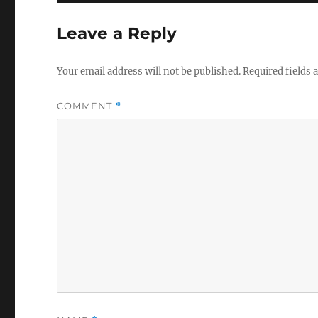
Leave a Reply
Your email address will not be published.
Required fields
COMMENT
*