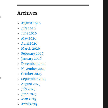
Archives
u
August 2026
July 2026
June 2026
May 2026
April 2026
March 2026
February 2026
January 2026
December 2025
November 2025
October 2025
n
September 2025
August 2025
July 2025
June 2025
May 2025
April 2025