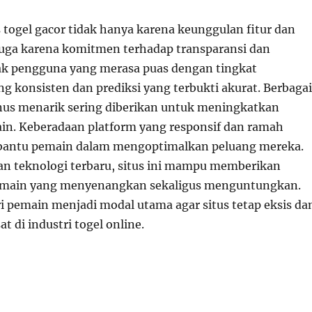
s togel gacor tidak hanya karena keunggulan fitur dan
 juga karena komitmen terhadap transparansi dan
ak pengguna yang merasa puas dengan tingkat
 konsisten dan prediksi yang terbukti akurat. Berbagai
us menarik sering diberikan untuk meningkatkan
n. Keberadaan platform yang responsif dan ramah
ntu pemain dalam mengoptimalkan peluang mereka.
n teknologi terbaru, situs ini mampu memberikan
main yang menyenangkan sekaligus menguntungkan.
i pemain menjadi modal utama agar situs tetap eksis da
 di industri togel online.