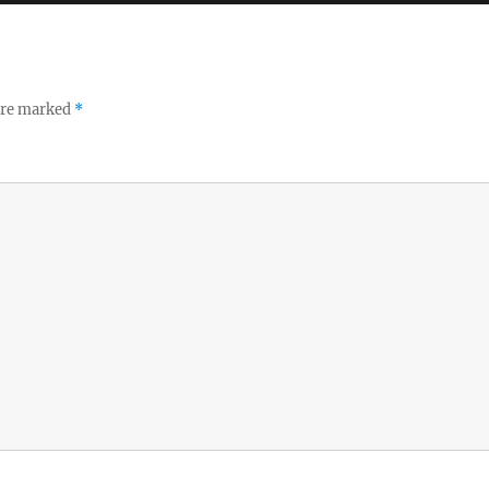
 are marked
*