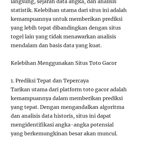
langsung, sejarah data angka, dan analisis
statistik. Kelebihan utama dari situs ini adalah
kemampuannya untuk memberikan prediksi
yang lebih tepat dibandingkan dengan situs
togel lain yang tidak menawarkan analisis
mendalam dan basis data yang kuat.
Kelebihan Menggunakan Situs Toto Gacor
1. Prediksi Tepat dan Tepercaya
Tarikan utama dari platform toto gacor adalah
kemampuannya dalam memberikan prediksi
yang tepat. Dengan mengandalkan algoritma
dan analisis data historis, situs ini dapat
mengidentifikasi angka-angka potensial
yang berkemungkinan besar akan muncul.