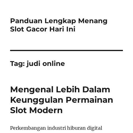
Panduan Lengkap Menang
Slot Gacor Hari Ini
Tag:
judi online
Mengenal Lebih Dalam
Keunggulan Permainan
Slot Modern
Perkembangan industri hiburan digital