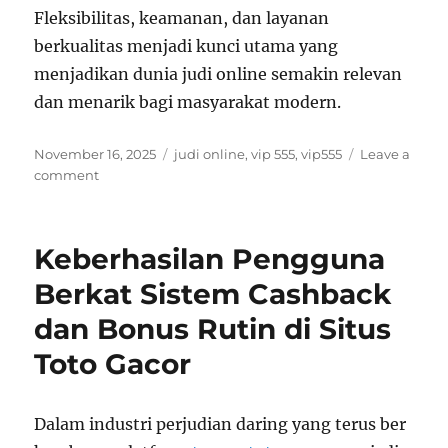
Fleksibilitas, keamanan, dan layanan
berkualitas menjadi kunci utama yang
menjadikan dunia judi online semakin relevan
dan menarik bagi masyarakat modern.
Posted
Tags
November 16, 2025
judi online
,
vip 555
,
vip555
Leave a
on
on
comment
Revolusi
Hiburan
Digital:
Keberhasilan Pengguna
Menguak
Peluang
Berkat Sistem Cashback
dan
dan Bonus Rutin di Situs
Inovasi
di
Toto Gacor
Era
Modern
Dalam industri perjudian daring yang terus ber