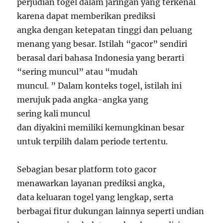
perjudian togel dalam jaringan yang terkenal
karena dapat memberikan prediksi
angka dengan ketepatan tinggi dan peluang
menang yang besar. Istilah “gacor” sendiri
berasal dari bahasa Indonesia yang berarti
“sering muncul” atau “mudah
muncul. ” Dalam konteks togel, istilah ini
merujuk pada angka-angka yang
sering kali muncul
dan diyakini memiliki kemungkinan besar
untuk terpilih dalam periode tertentu.
Sebagian besar platform toto gacor
menawarkan layanan prediksi angka,
data keluaran togel yang lengkap, serta
berbagai fitur dukungan lainnya seperti undian