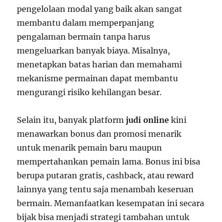
pengelolaan modal yang baik akan sangat
membantu dalam memperpanjang
pengalaman bermain tanpa harus
mengeluarkan banyak biaya. Misalnya,
menetapkan batas harian dan memahami
mekanisme permainan dapat membantu
mengurangi risiko kehilangan besar.
Selain itu, banyak platform
judi online
kini
menawarkan bonus dan promosi menarik
untuk menarik pemain baru maupun
mempertahankan pemain lama. Bonus ini bisa
berupa putaran gratis, cashback, atau reward
lainnya yang tentu saja menambah keseruan
bermain. Memanfaatkan kesempatan ini secara
bijak bisa menjadi strategi tambahan untuk