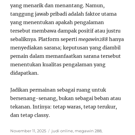
yang menarik dan menantang. Namun,
tanggung jawab pribadi adalah faktor utama
yang menentukan apakah pengalaman
tersebut membawa dampak positif atau justru
sebaliknya. Platform seperti
megawin288
hanya
menyediakan sarana; keputusan yang diambil
pemain dalam memanfaatkan sarana tersebut
menentukan kualitas pengalaman yang
didapatkan.
Jadikan permainan sebagai ruang untuk
bersenang-senang, bukan sebagai beban atau
tekanan. Intinya: tetap waras, tetap terukur,
dan tetap classy.
Posted
Tags
November 11, 2025
judi online
,
megawin 288
,