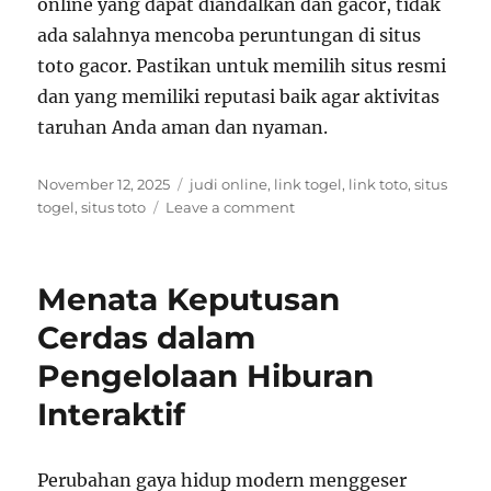
online yang dapat diandalkan dan gacor, tidak
ada salahnya mencoba peruntungan di situs
toto gacor. Pastikan untuk memilih situs resmi
dan yang memiliki reputasi baik agar aktivitas
taruhan Anda aman dan nyaman.
Posted
Tags
November 12, 2025
judi online
,
link togel
,
link toto
,
situs
on
on
togel
,
situs toto
Leave a comment
Keberhasilan
Pengguna
Berkat
Menata Keputusan
Sistem
Cashback
Cerdas dalam
dan
Pengelolaan Hiburan
Bonus
Rutin
Interaktif
di
Situs
Toto
Perubahan gaya hidup modern menggeser
Gacor