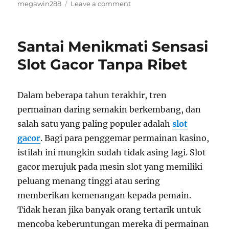
on
on
megawin288
Leave a comment
Menata
Keputusan
Cerdas
Santai Menikmati Sensasi
dalam
Pengelolaan
Slot Gacor Tanpa Ribet
Hiburan
Interaktif
Dalam beberapa tahun terakhir, tren
permainan daring semakin berkembang, dan
salah satu yang paling populer adalah
slot
gacor
. Bagi para penggemar permainan kasino,
istilah ini mungkin sudah tidak asing lagi. Slot
gacor merujuk pada mesin slot yang memiliki
peluang menang tinggi atau sering
memberikan kemenangan kepada pemain.
Tidak heran jika banyak orang tertarik untuk
mencoba keberuntungan mereka di permainan