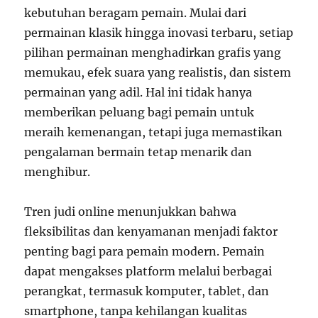
kebutuhan beragam pemain. Mulai dari
permainan klasik hingga inovasi terbaru, setiap
pilihan permainan menghadirkan grafis yang
memukau, efek suara yang realistis, dan sistem
permainan yang adil. Hal ini tidak hanya
memberikan peluang bagi pemain untuk
meraih kemenangan, tetapi juga memastikan
pengalaman bermain tetap menarik dan
menghibur.
Tren judi online menunjukkan bahwa
fleksibilitas dan kenyamanan menjadi faktor
penting bagi para pemain modern. Pemain
dapat mengakses platform melalui berbagai
perangkat, termasuk komputer, tablet, dan
smartphone, tanpa kehilangan kualitas