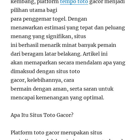
kembang, platform
tempo toto
gacor menjadi
pilihan utama bagi
para penggemar togel. Dengan
menawarkan estimasi yang tepat dan peluang
menang yang signifikan, situs
ini berhasil menarik minat banyak pemain
dari beragam latar belakang. Artikel ini
akan memaparkan secara mendalam apa yang
dimaksud dengan situs toto
gacor, kelebihannya, cara
bermain dengan aman, serta saran untuk
mencapai kemenangan yang optimal.
Apa Itu Situs Toto Gacor?
Platform toto gacor merupakan situs