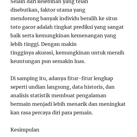
Selain dari kelebihan yang telah
disebutkan, faktor utama yang
mendorong banyak individu beralih ke situs
toto gacor adalah tingkat prediksi yang sangat
baik serta kemungkinan kemenangan yang
lebih tinggi. Dengan makin
tingginya akurasi, kemungkinan untuk meraih
keuntungan pun semakin luas.
Di samping itu, adanya fitur-fitur lengkap
seperti undian langsung, data historis, dan
analisis statistik membuat pengalaman
bermain menjadi lebih menarik dan meningkat
kan rasa percaya diri para pemain.
Kesimpulan