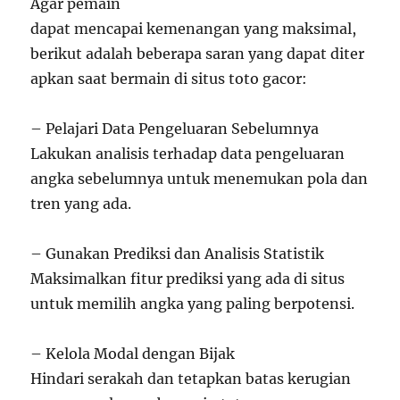
Agar pemain
dapat mencapai kemenangan yang maksimal,
berikut adalah beberapa saran yang dapat diter
apkan saat bermain di situs toto gacor:
– Pelajari Data Pengeluaran Sebelumnya
Lakukan analisis terhadap data pengeluaran
angka sebelumnya untuk menemukan pola dan
tren yang ada.
– Gunakan Prediksi dan Analisis Statistik
Maksimalkan fitur prediksi yang ada di situs
untuk memilih angka yang paling berpotensi.
– Kelola Modal dengan Bijak
Hindari serakah dan tetapkan batas kerugian