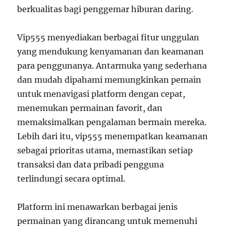
berkualitas bagi penggemar hiburan daring.
Vip555 menyediakan berbagai fitur unggulan
yang mendukung kenyamanan dan keamanan
para penggunanya. Antarmuka yang sederhana
dan mudah dipahami memungkinkan pemain
untuk menavigasi platform dengan cepat,
menemukan permainan favorit, dan
memaksimalkan pengalaman bermain mereka.
Lebih dari itu, vip555 menempatkan keamanan
sebagai prioritas utama, memastikan setiap
transaksi dan data pribadi pengguna
terlindungi secara optimal.
Platform ini menawarkan berbagai jenis
permainan yang dirancang untuk memenuhi