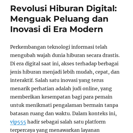
Dalam
Revolusi Hiburan Digital:
Keunggulan
Permainan
Menguak Peluang dan
Slot
Inovasi di Era Modern
Modern
Perkembangan teknologi informasi telah
mengubah wajah dunia hiburan secara drastis.
Di era digital saat ini, akses terhadap berbagai
jenis hiburan menjadi lebih mudah, cepat, dan
interaktif. Salah satu inovasi yang terus
menarik perhatian adalah judi online, yang
memberikan kesempatan bagi para pemain
untuk menikmati pengalaman bermain tanpa
batasan ruang dan waktu. Dalam konteks ini,
vip555
hadir sebagai salah satu platform
terpercaya yang menawarkan layanan