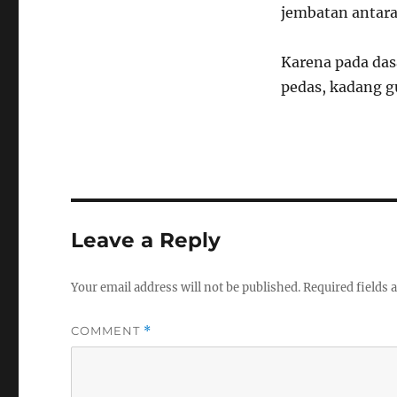
jembatan antara
Karena pada das
pedas, kadang gu
Leave a Reply
Your email address will not be published.
Required fields
COMMENT
*