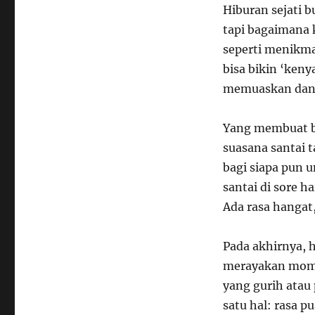
Hiburan sejati 
tapi bagaimana 
seperti menikma
bisa bikin ‘keny
memuaskan dan
Yang membuat b
suasana santai 
bagi siapa pun 
santai di sore 
Ada rasa hangat
Pada akhirnya, 
merayakan mome
yang gurih atau
satu hal: rasa p