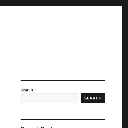
p
Search
SEARCH