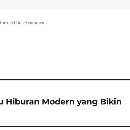
 the next time I comment.
ru Hiburan Modern yang Bikin
n