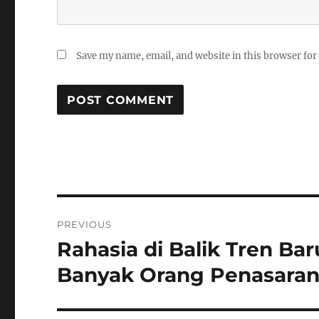
Save my name, email, and website in this browser for
Post
PREVIOUS
navigation
Rahasia di Balik Tren Ba
Previous
post:
Banyak Orang Penasara