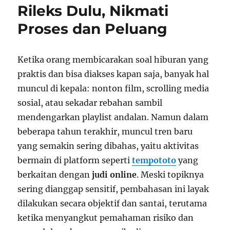
Rileks Dulu, Nikmati
Bandar
Togel
Proses dan Peluang
Resmi
Ketika orang membicarakan soal hiburan yang
praktis dan bisa diakses kapan saja, banyak hal
muncul di kepala: nonton film, scrolling media
sosial, atau sekadar rebahan sambil
mendengarkan playlist andalan. Namun dalam
beberapa tahun terakhir, muncul tren baru
yang semakin sering dibahas, yaitu aktivitas
bermain di platform seperti
tempototo
yang
berkaitan dengan
judi online
. Meski topiknya
sering dianggap sensitif, pembahasan ini layak
dilakukan secara objektif dan santai, terutama
ketika menyangkut pemahaman risiko dan