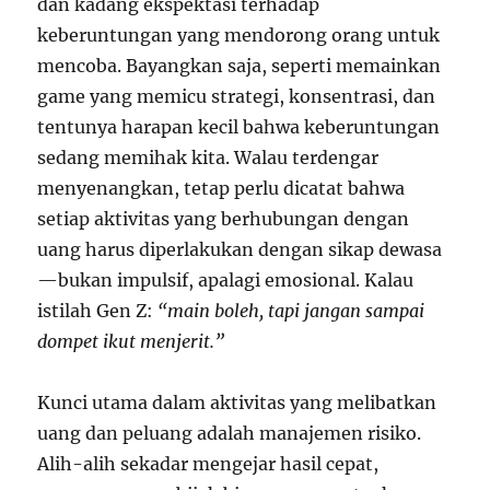
dan kadang ekspektasi terhadap
keberuntungan yang mendorong orang untuk
mencoba. Bayangkan saja, seperti memainkan
game yang memicu strategi, konsentrasi, dan
tentunya harapan kecil bahwa keberuntungan
sedang memihak kita. Walau terdengar
menyenangkan, tetap perlu dicatat bahwa
setiap aktivitas yang berhubungan dengan
uang harus diperlakukan dengan sikap dewasa
—bukan impulsif, apalagi emosional. Kalau
istilah Gen Z:
“main boleh, tapi jangan sampai
dompet ikut menjerit.”
Kunci utama dalam aktivitas yang melibatkan
uang dan peluang adalah manajemen risiko.
Alih-alih sekadar mengejar hasil cepat,