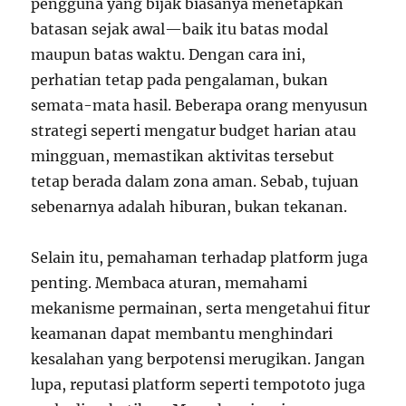
pengguna yang bijak biasanya menetapkan
batasan sejak awal—baik itu batas modal
maupun batas waktu. Dengan cara ini,
perhatian tetap pada pengalaman, bukan
semata-mata hasil. Beberapa orang menyusun
strategi seperti mengatur budget harian atau
mingguan, memastikan aktivitas tersebut
tetap berada dalam zona aman. Sebab, tujuan
sebenarnya adalah hiburan, bukan tekanan.
Selain itu, pemahaman terhadap platform juga
penting. Membaca aturan, memahami
mekanisme permainan, serta mengetahui fitur
keamanan dapat membantu menghindari
kesalahan yang berpotensi merugikan. Jangan
lupa, reputasi platform seperti tempototo juga