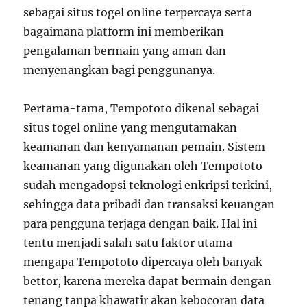
sebagai situs togel online terpercaya serta
bagaimana platform ini memberikan
pengalaman bermain yang aman dan
menyenangkan bagi penggunanya.
Pertama-tama, Tempototo dikenal sebagai
situs togel online yang mengutamakan
keamanan dan kenyamanan pemain. Sistem
keamanan yang digunakan oleh Tempototo
sudah mengadopsi teknologi enkripsi terkini,
sehingga data pribadi dan transaksi keuangan
para pengguna terjaga dengan baik. Hal ini
tentu menjadi salah satu faktor utama
mengapa Tempototo dipercaya oleh banyak
bettor, karena mereka dapat bermain dengan
tenang tanpa khawatir akan kebocoran data