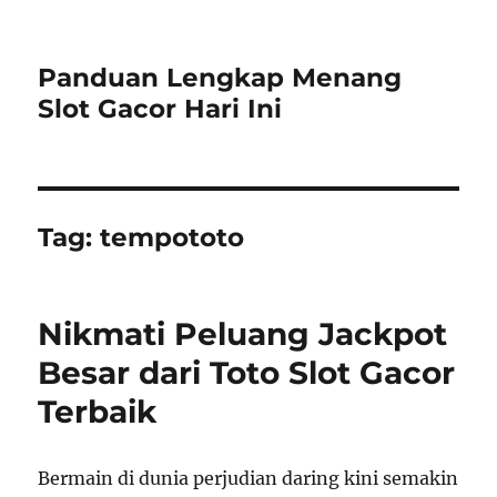
Panduan Lengkap Menang
Slot Gacor Hari Ini
Tag:
tempototo
Nikmati Peluang Jackpot
Besar dari Toto Slot Gacor
Terbaik
Bermain di dunia perjudian daring kini semakin