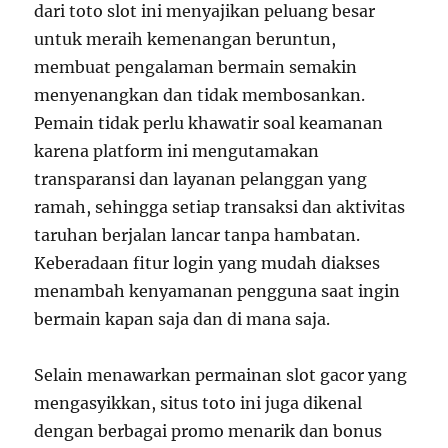
dari toto slot ini menyajikan peluang besar
untuk meraih kemenangan beruntun,
membuat pengalaman bermain semakin
menyenangkan dan tidak membosankan.
Pemain tidak perlu khawatir soal keamanan
karena platform ini mengutamakan
transparansi dan layanan pelanggan yang
ramah, sehingga setiap transaksi dan aktivitas
taruhan berjalan lancar tanpa hambatan.
Keberadaan fitur login yang mudah diakses
menambah kenyamanan pengguna saat ingin
bermain kapan saja dan di mana saja.
Selain menawarkan permainan slot gacor yang
mengasyikkan, situs toto ini juga dikenal
dengan berbagai promo menarik dan bonus