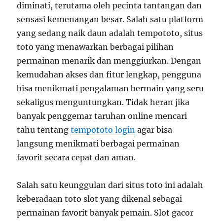
diminati, terutama oleh pecinta tantangan dan
sensasi kemenangan besar. Salah satu platform
yang sedang naik daun adalah tempototo, situs
toto yang menawarkan berbagai pilihan
permainan menarik dan menggiurkan. Dengan
kemudahan akses dan fitur lengkap, pengguna
bisa menikmati pengalaman bermain yang seru
sekaligus menguntungkan. Tidak heran jika
banyak penggemar taruhan online mencari
tahu tentang
tempototo login
agar bisa
langsung menikmati berbagai permainan
favorit secara cepat dan aman.
Salah satu keunggulan dari situs toto ini adalah
keberadaan toto slot yang dikenal sebagai
permainan favorit banyak pemain. Slot gacor