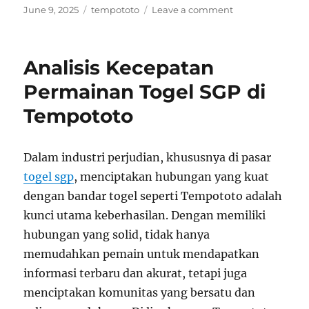
Posted
Tags
on
June 9, 2025
tempototo
Leave a comment
on
Tempototo:
Platform
Togel
Analisis Kecepatan
Online
Terpercaya
Permainan Togel SGP di
dengan
Tempototo
Fitur
Lengkap
dan
Pelayanan
Dalam industri perjudian, khususnya di pasar
Prima
togel sgp
, menciptakan hubungan yang kuat
dengan bandar togel seperti Tempototo adalah
kunci utama keberhasilan. Dengan memiliki
hubungan yang solid, tidak hanya
memudahkan pemain untuk mendapatkan
informasi terbaru dan akurat, tetapi juga
menciptakan komunitas yang bersatu dan