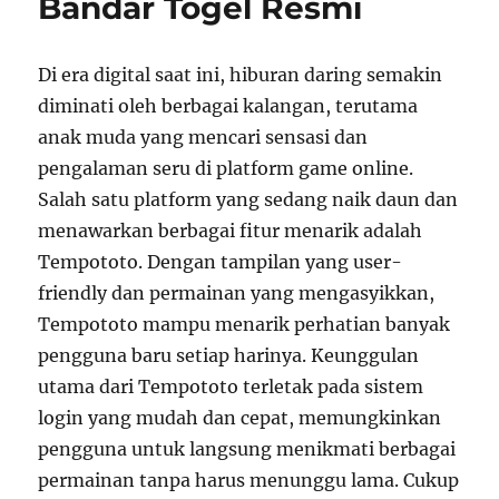
Bandar Togel Resmi
Toto
Slot
Gacor
Di era digital saat ini, hiburan daring semakin
Terbaik
diminati oleh berbagai kalangan, terutama
anak muda yang mencari sensasi dan
pengalaman seru di platform game online.
Salah satu platform yang sedang naik daun dan
menawarkan berbagai fitur menarik adalah
Tempototo. Dengan tampilan yang user-
friendly dan permainan yang mengasyikkan,
Tempototo mampu menarik perhatian banyak
pengguna baru setiap harinya. Keunggulan
utama dari Tempototo terletak pada sistem
login yang mudah dan cepat, memungkinkan
pengguna untuk langsung menikmati berbagai
permainan tanpa harus menunggu lama. Cukup