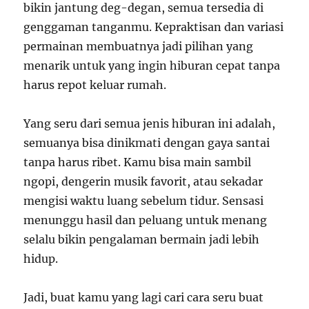
bikin jantung deg-degan, semua tersedia di
genggaman tanganmu. Kepraktisan dan variasi
permainan membuatnya jadi pilihan yang
menarik untuk yang ingin hiburan cepat tanpa
harus repot keluar rumah.
Yang seru dari semua jenis hiburan ini adalah,
semuanya bisa dinikmati dengan gaya santai
tanpa harus ribet. Kamu bisa main sambil
ngopi, dengerin musik favorit, atau sekadar
mengisi waktu luang sebelum tidur. Sensasi
menunggu hasil dan peluang untuk menang
selalu bikin pengalaman bermain jadi lebih
hidup.
Jadi, buat kamu yang lagi cari cara seru buat