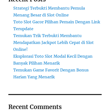
Strategi Terbukti Membantu Pemula
Menang Besar di Slot Online
Toto Slot Gacor Pilihan Pemain Dengan Link
Terupdate
Temukan Trik Terbukti Membantu
Mendapatkan Jackpot Lebih Cepat di Slot
Online!
Eksplorasi Toto Slot Modal Kecil Dengan
Banyak Pilihan Menarik
Temukan Game Favorit Dengan Bonus
Harian Yang Menarik
Recent Comments