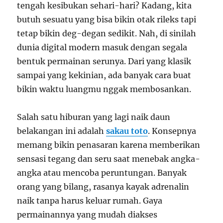
tengah kesibukan sehari-hari? Kadang, kita
butuh sesuatu yang bisa bikin otak rileks tapi
tetap bikin deg-degan sedikit. Nah, di sinilah
dunia digital modern masuk dengan segala
bentuk permainan serunya. Dari yang klasik
sampai yang kekinian, ada banyak cara buat
bikin waktu luangmu nggak membosankan.
Salah satu hiburan yang lagi naik daun
belakangan ini adalah
sakau toto
. Konsepnya
memang bikin penasaran karena memberikan
sensasi tegang dan seru saat menebak angka-
angka atau mencoba peruntungan. Banyak
orang yang bilang, rasanya kayak adrenalin
naik tanpa harus keluar rumah. Gaya
permainannya yang mudah diakses