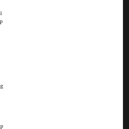
i
ap
ng
ap