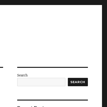
Search
SEARCH