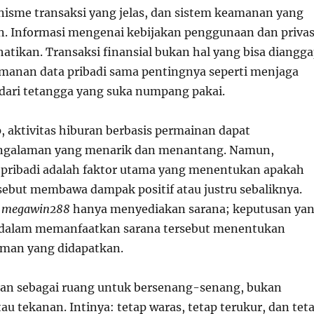
nisme transaksi yang jelas, dan sistem keamanan yang
n. Informasi mengenai kebijakan penggunaan dan privas
hatikan. Transaksi finansial bukan hal yang bisa diangg
manan data pribadi sama pentingnya seperti menjaga
dari tetangga yang suka numpang pakai.
, aktivitas hiburan berbasis permainan dapat
galaman yang menarik dan menantang. Namun,
pribadi adalah faktor utama yang menentukan apakah
ebut membawa dampak positif atau justru sebaliknya.
i
megawin288
hanya menyediakan sarana; keputusan ya
 dalam memanfaatkan sarana tersebut menentukan
aman yang didapatkan.
an sebagai ruang untuk bersenang-senang, bukan
au tekanan. Intinya: tetap waras, tetap terukur, dan tet