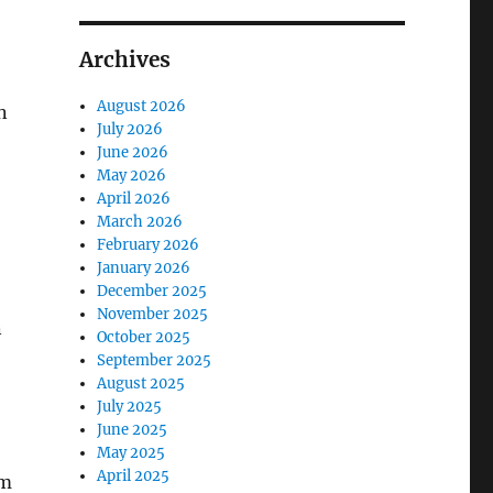
Archives
August 2026
n
July 2026
June 2026
May 2026
April 2026
March 2026
February 2026
January 2026
December 2025
November 2025
n
October 2025
September 2025
August 2025
July 2025
June 2025
May 2025
April 2025
am