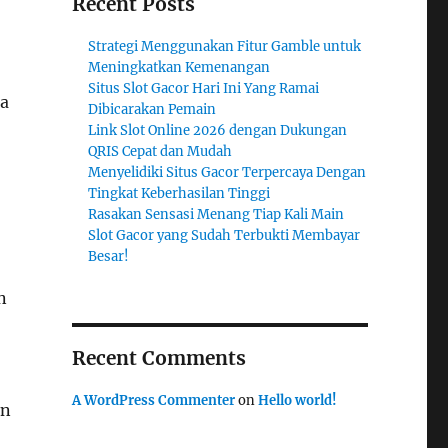
Recent Posts
Strategi Menggunakan Fitur Gamble untuk
Meningkatkan Kemenangan
Situs Slot Gacor Hari Ini Yang Ramai
ba
Dibicarakan Pemain
Link Slot Online 2026 dengan Dukungan
QRIS Cepat dan Mudah
Menyelidiki Situs Gacor Terpercaya Dengan
Tingkat Keberhasilan Tinggi
Rasakan Sensasi Menang Tiap Kali Main
Slot Gacor yang Sudah Terbukti Membayar
Besar!
n
Recent Comments
A WordPress Commenter
on
Hello world!
an