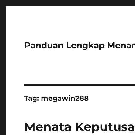
Panduan Lengkap Menang 
Tag:
megawin288
Menata Keputusa