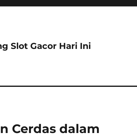
Slot Gacor Hari Ini
n Cerdas dalam