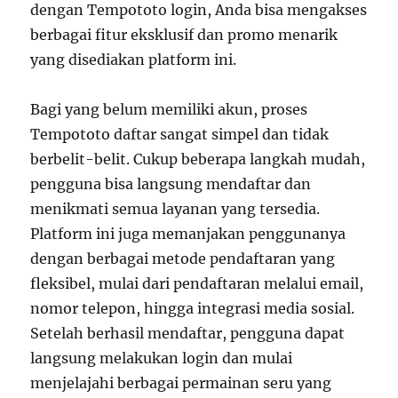
dengan Tempototo login, Anda bisa mengakses
berbagai fitur eksklusif dan promo menarik
yang disediakan platform ini.
Bagi yang belum memiliki akun, proses
Tempototo daftar sangat simpel dan tidak
berbelit-belit. Cukup beberapa langkah mudah,
pengguna bisa langsung mendaftar dan
menikmati semua layanan yang tersedia.
Platform ini juga memanjakan penggunanya
dengan berbagai metode pendaftaran yang
fleksibel, mulai dari pendaftaran melalui email,
nomor telepon, hingga integrasi media sosial.
Setelah berhasil mendaftar, pengguna dapat
langsung melakukan login dan mulai
menjelajahi berbagai permainan seru yang