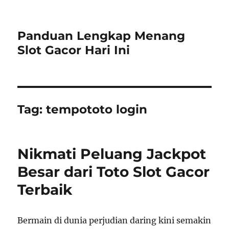
Panduan Lengkap Menang
Slot Gacor Hari Ini
Tag:
tempototo login
Nikmati Peluang Jackpot
Besar dari Toto Slot Gacor
Terbaik
Bermain di dunia perjudian daring kini semakin