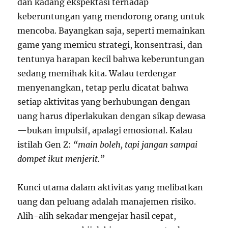
dan kadang ekspektasi terhadap
keberuntungan yang mendorong orang untuk
mencoba. Bayangkan saja, seperti memainkan
game yang memicu strategi, konsentrasi, dan
tentunya harapan kecil bahwa keberuntungan
sedang memihak kita. Walau terdengar
menyenangkan, tetap perlu dicatat bahwa
setiap aktivitas yang berhubungan dengan
uang harus diperlakukan dengan sikap dewasa
—bukan impulsif, apalagi emosional. Kalau
istilah Gen Z:
“main boleh, tapi jangan sampai
dompet ikut menjerit.”
Kunci utama dalam aktivitas yang melibatkan
uang dan peluang adalah manajemen risiko.
Alih-alih sekadar mengejar hasil cepat,