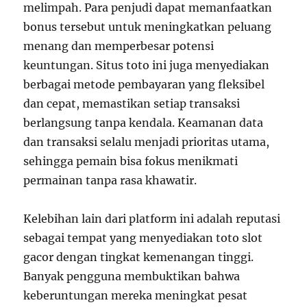
melimpah. Para penjudi dapat memanfaatkan
bonus tersebut untuk meningkatkan peluang
menang dan memperbesar potensi
keuntungan. Situs toto ini juga menyediakan
berbagai metode pembayaran yang fleksibel
dan cepat, memastikan setiap transaksi
berlangsung tanpa kendala. Keamanan data
dan transaksi selalu menjadi prioritas utama,
sehingga pemain bisa fokus menikmati
permainan tanpa rasa khawatir.
Kelebihan lain dari platform ini adalah reputasi
sebagai tempat yang menyediakan toto slot
gacor dengan tingkat kemenangan tinggi.
Banyak pengguna membuktikan bahwa
keberuntungan mereka meningkat pesat