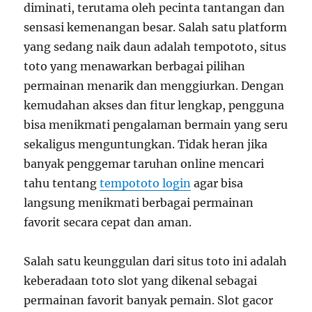
diminati, terutama oleh pecinta tantangan dan
sensasi kemenangan besar. Salah satu platform
yang sedang naik daun adalah tempototo, situs
toto yang menawarkan berbagai pilihan
permainan menarik dan menggiurkan. Dengan
kemudahan akses dan fitur lengkap, pengguna
bisa menikmati pengalaman bermain yang seru
sekaligus menguntungkan. Tidak heran jika
banyak penggemar taruhan online mencari
tahu tentang
tempototo login
agar bisa
langsung menikmati berbagai permainan
favorit secara cepat dan aman.
Salah satu keunggulan dari situs toto ini adalah
keberadaan toto slot yang dikenal sebagai
permainan favorit banyak pemain. Slot gacor