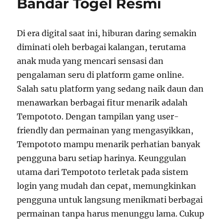
Bandar Togel Resmi
Toto
Slot
Gacor
Di era digital saat ini, hiburan daring semakin
Terbaik
diminati oleh berbagai kalangan, terutama
anak muda yang mencari sensasi dan
pengalaman seru di platform game online.
Salah satu platform yang sedang naik daun dan
menawarkan berbagai fitur menarik adalah
Tempototo. Dengan tampilan yang user-
friendly dan permainan yang mengasyikkan,
Tempototo mampu menarik perhatian banyak
pengguna baru setiap harinya. Keunggulan
utama dari Tempototo terletak pada sistem
login yang mudah dan cepat, memungkinkan
pengguna untuk langsung menikmati berbagai
permainan tanpa harus menunggu lama. Cukup