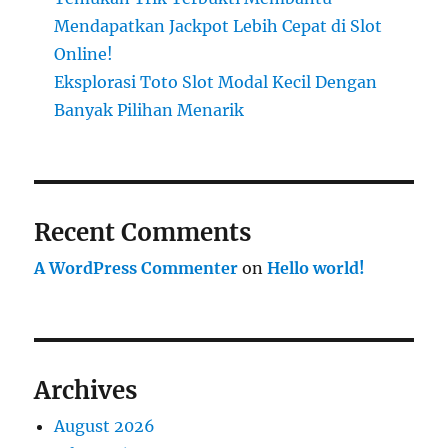
Mendapatkan Jackpot Lebih Cepat di Slot
Online!
Eksplorasi Toto Slot Modal Kecil Dengan
Banyak Pilihan Menarik
Recent Comments
A WordPress Commenter
on
Hello world!
Archives
August 2026