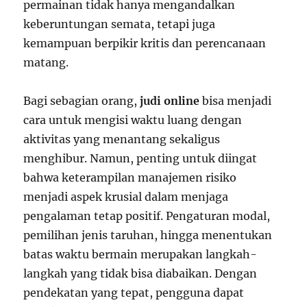
permainan tidak hanya mengandalkan
keberuntungan semata, tetapi juga
kemampuan berpikir kritis dan perencanaan
matang.
Bagi sebagian orang,
judi online
bisa menjadi
cara untuk mengisi waktu luang dengan
aktivitas yang menantang sekaligus
menghibur. Namun, penting untuk diingat
bahwa keterampilan manajemen risiko
menjadi aspek krusial dalam menjaga
pengalaman tetap positif. Pengaturan modal,
pemilihan jenis taruhan, hingga menentukan
batas waktu bermain merupakan langkah-
langkah yang tidak bisa diabaikan. Dengan
pendekatan yang tepat, pengguna dapat