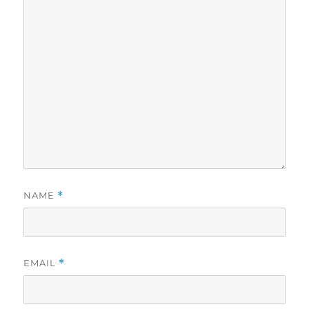
NAME
*
EMAIL
*