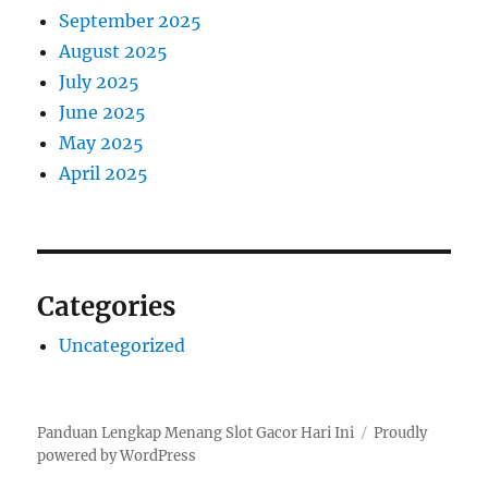
September 2025
August 2025
July 2025
June 2025
May 2025
April 2025
Categories
Uncategorized
Panduan Lengkap Menang Slot Gacor Hari Ini
Proudly
powered by WordPress