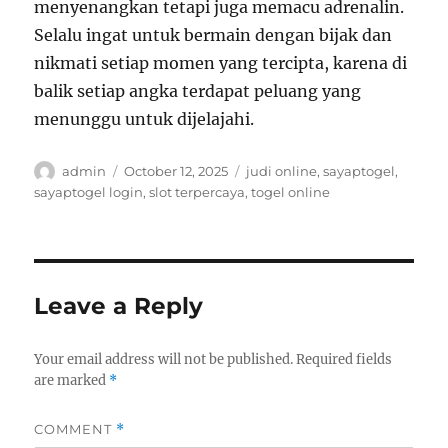
menyenangkan tetapi juga memacu adrenalin.
Selalu ingat untuk bermain dengan bijak dan
nikmati setiap momen yang tercipta, karena di
balik setiap angka terdapat peluang yang
menunggu untuk dijelajahi.
Author
Posted
Tags
admin
October 12, 2025
judi online
,
sayaptogel
,
on
sayaptogel login
,
slot terpercaya
,
togel online
Leave a Reply
Your email address will not be published.
Required fields
are marked
*
COMMENT
*