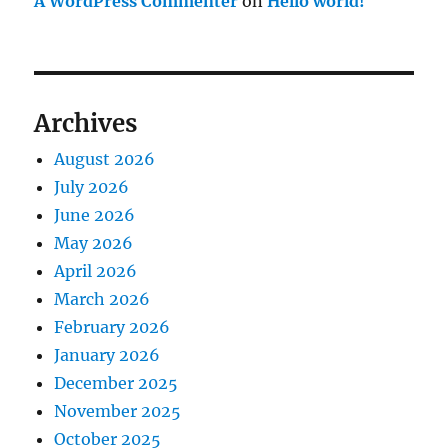
A WordPress Commenter
on
Hello world!
Archives
August 2026
July 2026
June 2026
May 2026
April 2026
March 2026
February 2026
January 2026
December 2025
November 2025
October 2025