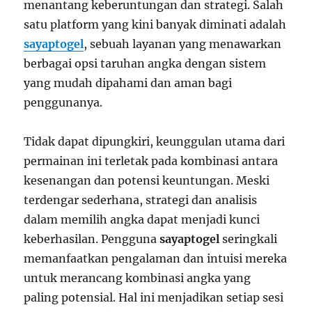
menantang keberuntungan dan strategi. Salah
satu platform yang kini banyak diminati adalah
sayaptogel
, sebuah layanan yang menawarkan
berbagai opsi taruhan angka dengan sistem
yang mudah dipahami dan aman bagi
penggunanya.
Tidak dapat dipungkiri, keunggulan utama dari
permainan ini terletak pada kombinasi antara
kesenangan dan potensi keuntungan. Meski
terdengar sederhana, strategi dan analisis
dalam memilih angka dapat menjadi kunci
keberhasilan. Pengguna
sayaptogel
seringkali
memanfaatkan pengalaman dan intuisi mereka
untuk merancang kombinasi angka yang
paling potensial. Hal ini menjadikan setiap sesi