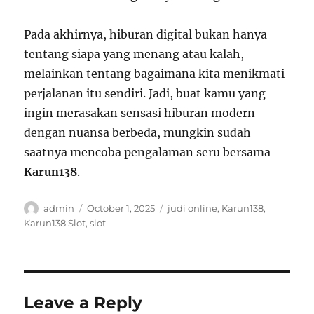
Pada akhirnya, hiburan digital bukan hanya
tentang siapa yang menang atau kalah,
melainkan tentang bagaimana kita menikmati
perjalanan itu sendiri. Jadi, buat kamu yang
ingin merasakan sensasi hiburan modern
dengan nuansa berbeda, mungkin sudah
saatnya mencoba pengalaman seru bersama
Karun138
.
Author
Posted
Tags
admin
October 1, 2025
judi online
,
Karun138
,
on
Karun138 Slot
,
slot
Leave a Reply