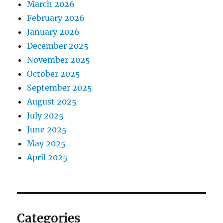
March 2026
February 2026
January 2026
December 2025
November 2025
October 2025
September 2025
August 2025
July 2025
June 2025
May 2025
April 2025
Categories