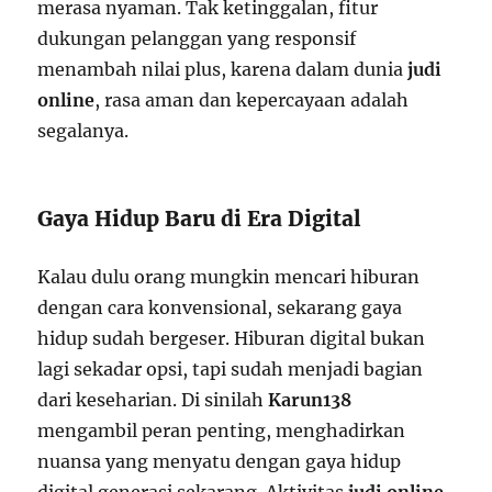
merasa nyaman. Tak ketinggalan, fitur
dukungan pelanggan yang responsif
menambah nilai plus, karena dalam dunia
judi
online
, rasa aman dan kepercayaan adalah
segalanya.
Gaya Hidup Baru di Era Digital
Kalau dulu orang mungkin mencari hiburan
dengan cara konvensional, sekarang gaya
hidup sudah bergeser. Hiburan digital bukan
lagi sekadar opsi, tapi sudah menjadi bagian
dari keseharian. Di sinilah
Karun138
mengambil peran penting, menghadirkan
nuansa yang menyatu dengan gaya hidup