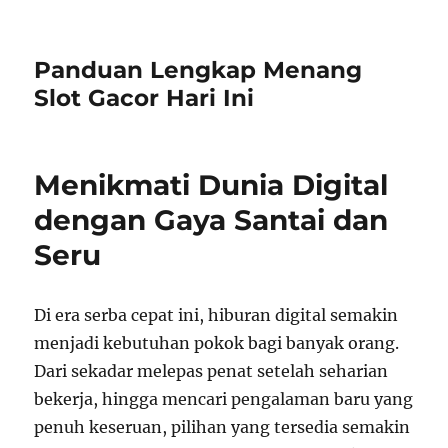
Panduan Lengkap Menang
Slot Gacor Hari Ini
Menikmati Dunia Digital
dengan Gaya Santai dan
Seru
Di era serba cepat ini, hiburan digital semakin
menjadi kebutuhan pokok bagi banyak orang.
Dari sekadar melepas penat setelah seharian
bekerja, hingga mencari pengalaman baru yang
penuh keseruan, pilihan yang tersedia semakin