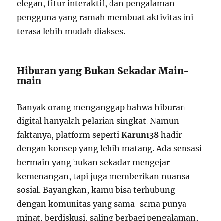
elegan, fitur interaktif, dan pengalaman
pengguna yang ramah membuat aktivitas ini
terasa lebih mudah diakses.
Hiburan yang Bukan Sekadar Main-
main
Banyak orang menganggap bahwa hiburan
digital hanyalah pelarian singkat. Namun
faktanya, platform seperti
Karun138
hadir
dengan konsep yang lebih matang. Ada sensasi
bermain yang bukan sekadar mengejar
kemenangan, tapi juga memberikan nuansa
sosial. Bayangkan, kamu bisa terhubung
dengan komunitas yang sama-sama punya
minat, berdiskusi, saling berbagi pengalaman,