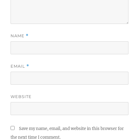
NAME
*
EMAIL
*
WEBSITE
Save my name, email, and website in this browser for
the next time I comment.