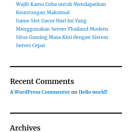
Wajib Kamu Coba untuk Mendapatkan
Keuntungan Maksimal
Game Slot Gacor Hari Ini Yang
Menggunakan Server Thailand Modern
Situs Gaming Masa Kini dengan Sistem
Server Cepat
Recent Comments
A WordPress Commenter
on
Hello world!
Archives