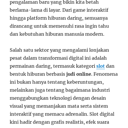
pengalaman baru yang bikin kita betah
berlama-lama di layar. Dari game interaktif
hingga platform hiburan daring, semuanya
dirancang untuk memenuhi rasa ingin tahu
dan kebutuhan hiburan manusia modern.
Salah satu sektor yang mengalami lonjakan
pesat dalam transformasi digital ini adalah
permainan daring, termasuk kategori
slot
dan
bentuk hiburan berbasis
judi online
. Fenomena
ini bukan hanya tentang keberuntungan,
melainkan juga tentang bagaimana industri
menggabungkan teknologi dengan desain
visual yang memanjakan mata serta sistem
interaktif yang memacu adrenalin. Slot digital
kini hadir dengan grafis realistis, efek suara