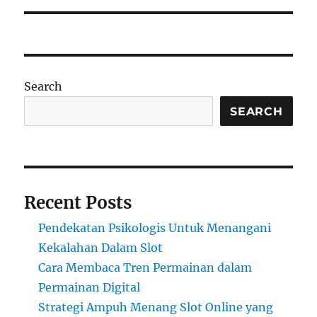
Search
SEARCH
Recent Posts
Pendekatan Psikologis Untuk Menangani
Kekalahan Dalam Slot
Cara Membaca Tren Permainan dalam
Permainan Digital
Strategi Ampuh Menang Slot Online yang