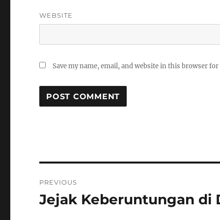
WEBSITE
Save my name, email, and website in this browser for
Post
PREVIOUS
navigation
Jejak Keberuntungan di D
Previous
post: