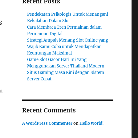
Recent Posts
Pendekatan Psikologis Untuk Menangani
Kekalahan Dalam Slot
g
Cara Membaca Tren Permainan dalam
,
Permainan Digital
Strategi Ampuh Menang Slot Online yang
Wajib Kamu Coba untuk Mendapatkan
Keuntungan Maksimal
Game Slot Gacor Hari Ini Yang
Menggunakan Server Thailand Modern
Situs Gaming Masa Kini dengan Sistem
Server Cepat
rn
Recent Comments
A WordPress Commenter
on
Hello world!