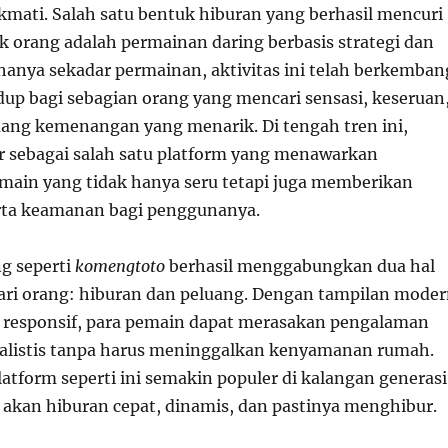
ikmati. Salah satu bentuk hiburan yang berhasil mencuri
k orang adalah permainan daring berbasis strategi dan
hanya sekadar permainan, aktivitas ini telah berkemban
dup bagi sebagian orang yang mencari sensasi, keseruan
ang kemenangan yang menarik. Di tengah tren ini,
r sebagai salah satu platform yang menawarkan
ain yang tidak hanya seru tetapi juga memberikan
ta keamanan bagi penggunanya.
g seperti
komengtoto
berhasil menggabungkan dua hal
ari orang: hiburan dan peluang. Dengan tampilan mode
 responsif, para pemain dapat merasakan pengalaman
alistis tanpa harus meninggalkan kenyamanan rumah.
latform seperti ini semakin populer di kalangan generasi
akan hiburan cepat, dinamis, dan pastinya menghibur.