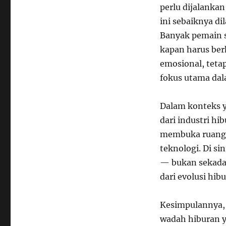
perlu dijalankan
ini sebaiknya d
Banyak pemain 
kapan harus ber
emosional, teta
fokus utama dal
Dalam konteks y
dari industri h
membuka ruang b
teknologi. Di si
— bukan sekadar
dari evolusi hib
Kesimpulannya
wadah hiburan 