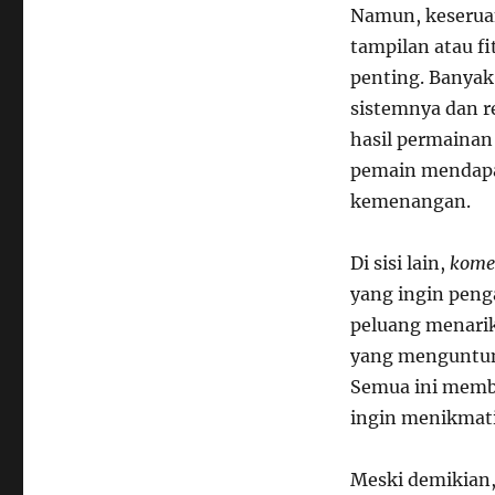
Namun, keserua
tampilan atau fi
penting. Banya
sistemnya dan re
hasil permainan
pemain mendapa
kemenangan.
Di sisi lain,
kome
yang ingin pen
peluang menarik
yang menguntun
Semua ini membu
ingin menikmati
Meski demikian,