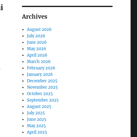
i
Archives
August 2026
July 2026
June 2026
May 2026
April 2026
March 2026
n
February 2026
January 2026
December 2025
November 2025
October 2025
September 2025
August 2025
July 2025
June 2025
May 2025
April 2025