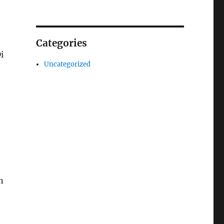
Categories
i
Uncategorized
n