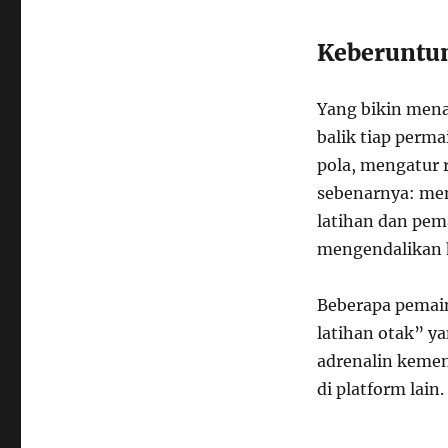
Keberuntun
Yang bikin mena
balik tiap perm
pola, mengatur r
sebenarnya: men
latihan dan pe
mengendalikan ha
Beberapa pemai
latihan otak” ya
adrenalin keme
di platform lain.