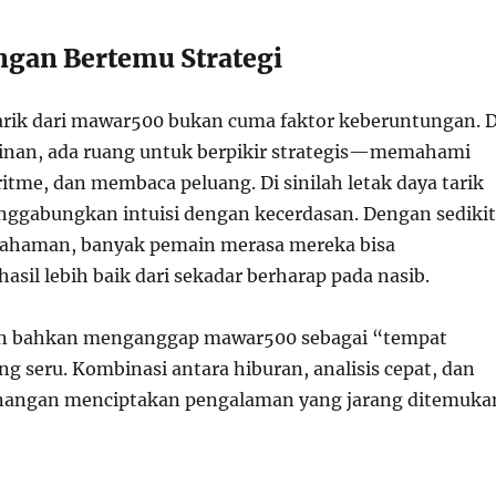
gan Bertemu Strategi
rik dari mawar500 bukan cuma faktor keberuntungan. D
ainan, ada ruang untuk berpikir strategis—memahami
itme, dan membaca peluang. Di sinilah letak daya tarik
ggabungkan intuisi dengan kecerdasan. Dengan sedikit
mahaman, banyak pemain merasa mereka bisa
sil lebih baik dari sekadar berharap pada nasib.
n bahkan menganggap mawar500 sebagai “tempat
ng seru. Kombinasi antara hiburan, analisis cepat, dan
nangan menciptakan pengalaman yang jarang ditemuka