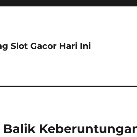
Slot Gacor Hari Ini
i Balik Keberuntunga