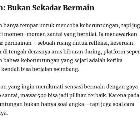
n: Bukan Sekadar Bermain
 hanya tempat untuk mencoba keberuntungan, tapi jug
i momen-momen santai yang bernilai. Ia menawarkan
dar permainan—sebuah ruang untuk refleksi, keseruan,
n di tengah derasnya arus hiburan daring, platform seper
 bahwa keberuntungan yang sejati adalah ketika
kendali bisa berjalan seimbang.
a pun yang ingin menikmati sensasi bermain dengan gaya
p santai, mawar500 bisa jadi pilihan terbaik. Karena pada
untungan bukan hanya soal angka—tapi juga soal cara
ya.