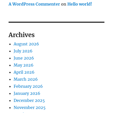
A WordPress Commenter
on
Hello world!
Archives
August 2026
July 2026
June 2026
May 2026
April 2026
March 2026
February 2026
January 2026
December 2025
November 2025