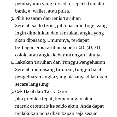
pembayaran yang tersedia, seperti transfer
bank, e-wallet, atau pulsa.
Pilih Pasaran dan Jenis Taruhan
Setelah saldo terisi, pilih pasaran togel yang
ingin dimainkan dan tentukan angka yang
akan dipasang. Umumnya, terdapat
berbagai jenis taruhan seperti 2D, 3D, 4D,
colok, atau angka keberuntungan lainnya.
Lakukan Taruhan dan Tunggu Pengeluaran
Setelah memasang taruhan, tunggu hasil
pengeluaran angka yang biasanya dilakukan
secara langsung.
Cek Hasil dan Tarik Dana
Jika prediksi tepat, kemenangan akan
masuk otomatis ke saldo akun. Anda dapat
melakukan penarikan kapan saja sesuai