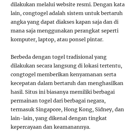
dilakukan melalui website resmi. Dengan kata
lain, congtogel adalah sistem untuk bertaruh
angka yang dapat diakses kapan saja dan di
mana saja menggunakan perangkat seperti
komputer, laptop, atau ponsel pintar.
Berbeda dengan togel tradisional yang
dilakukan secara langsung di lokasi tertentu,
congtogel memberikan kenyamanan serta
kecepatan dalam bertaruh dan menghasilkan
hasil. Situs ini biasanya memiliki berbagai
permainan togel dari berbagai negara,
termasuk Singapore, Hong Kong, Sidney, dan
lain-lain, yang dikenal dengan tingkat
kepercayaan dan keamanannya.