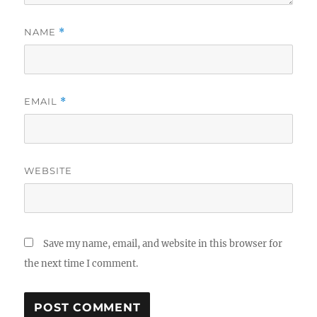
NAME
*
EMAIL
*
WEBSITE
Save my name, email, and website in this browser for
the next time I comment.