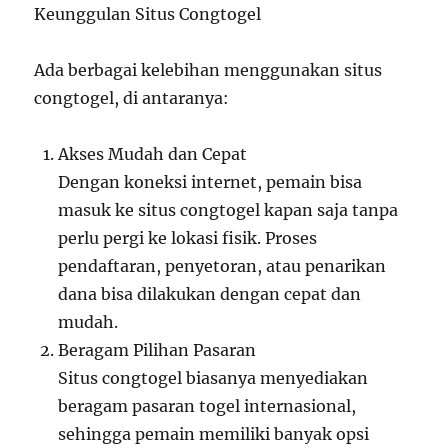
Keunggulan Situs Congtogel
Ada berbagai kelebihan menggunakan situs
congtogel, di antaranya:
Akses Mudah dan Cepat
Dengan koneksi internet, pemain bisa
masuk ke situs congtogel kapan saja tanpa
perlu pergi ke lokasi fisik. Proses
pendaftaran, penyetoran, atau penarikan
dana bisa dilakukan dengan cepat dan
mudah.
Beragam Pilihan Pasaran
Situs congtogel biasanya menyediakan
beragam pasaran togel internasional,
sehingga pemain memiliki banyak opsi