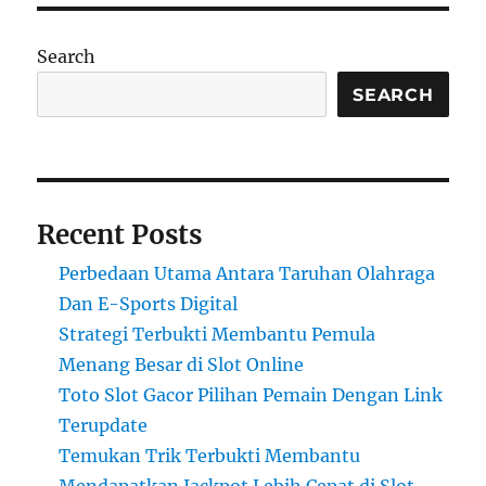
Search
SEARCH
Recent Posts
Perbedaan Utama Antara Taruhan Olahraga
Dan E-Sports Digital
Strategi Terbukti Membantu Pemula
Menang Besar di Slot Online
Toto Slot Gacor Pilihan Pemain Dengan Link
Terupdate
Temukan Trik Terbukti Membantu