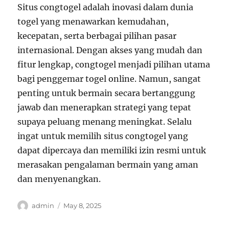
Situs congtogel adalah inovasi dalam dunia
togel yang menawarkan kemudahan,
kecepatan, serta berbagai pilihan pasar
internasional. Dengan akses yang mudah dan
fitur lengkap, congtogel menjadi pilihan utama
bagi penggemar togel online. Namun, sangat
penting untuk bermain secara bertanggung
jawab dan menerapkan strategi yang tepat
supaya peluang menang meningkat. Selalu
ingat untuk memilih situs congtogel yang
dapat dipercaya dan memiliki izin resmi untuk
merasakan pengalaman bermain yang aman
dan menyenangkan.
Author
Posted
admin
May 8, 2025
on