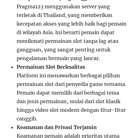
Pragma123 menggunakan server yang
terletak di Thailand, yang memberikan
kecepatan akses yang lebih baik bagi pemain
di wilayah Asia. Ini berarti pemain dapat
menikmati permainan slot tanpa lag atau
gangguan, yang sangat penting untuk
pengalaman bermain yang lancar.
Permainan Slot Berkualitas
Platform ini menawarkan berbagai pilihan
permainan slot dari penyedia game ternama.
Pemain dapat memilih dari berbagai tema
dan jenis permainan, mulai dari slot klasik
hingga video slot modern dengan fitur-fitur
canggih.
Keamanan dan Privasi Terjamin
Keamanan pemain adalah prioritas utama