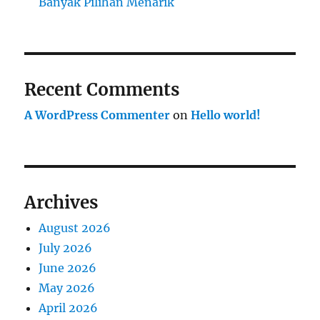
Banyak Pilihan Menarik
Recent Comments
A WordPress Commenter
on
Hello world!
Archives
August 2026
July 2026
June 2026
May 2026
April 2026