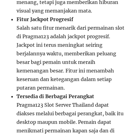
menang, tetapi juga memberikan hiburan
visual yang memanjakan mata.
Fitur Jackpot Progresif
Salah satu fitur menarik dari permainan slot
di Pragma123 adalah jackpot progresif.
Jackpot ini terus meningkat seiring
berjalannya waktu, memberikan peluang
besar bagi pemain untuk meraih
kemenangan besar. Fitur ini menambah
keseruan dan ketegangan dalam setiap
putaran permainan.
Tersedia di Berbagai Perangkat
Pragma123 Slot Server Thailand dapat
diakses melalui berbagai perangkat, baik itu
desktop maupun mobile. Pemain dapat
menikmati permainan kapan saja dan di