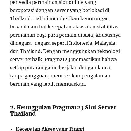
penyedia permainan slot online yang
beroperasi dengan server yang berlokasi di
Thailand. Hal ini memberikan keuntungan
besar dalam hal kecepatan akses dan stabilitas
permainan bagi para pemain di Asia, khususnya
di negara-negara seperti Indonesia, Malaysia,
dan Thailand. Dengan menggunakan teknologi
server terbaik, Pragma123 memastikan bahwa
setiap putaran game berjalan dengan lancar
tanpa gangguan, memberikan pengalaman
bermain yang lebih memuaskan.
2. Keunggulan Pragma123 Slot Server
Thailand
Kecepatan Akses yang Tinggi