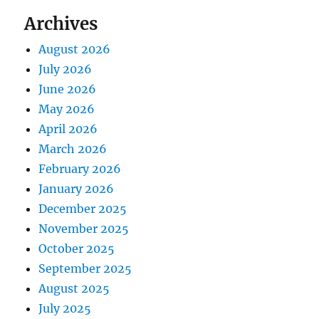
Archives
August 2026
July 2026
June 2026
May 2026
April 2026
March 2026
February 2026
January 2026
December 2025
November 2025
October 2025
September 2025
August 2025
July 2025