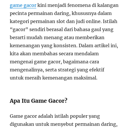
game gacor
kini menjadi fenomena di kalangan
pecinta permainan daring, khususnya dalam
kategori permainan slot dan judi online. Istilah
“gacor” sendiri berasal dari bahasa gaul yang
berarti mudah menang atau memberikan
kemenangan yang konsisten. Dalam artikel ini,
kita akan membahas secara mendalam
mengenai game gacor, bagaimana cara
mengenalinya, serta strategi yang efektif
untuk meraih kemenangan maksimal.
Apa Itu Game Gacor?
Game gacor adalah istilah populer yang
digunakan untuk menyebut permainan daring,