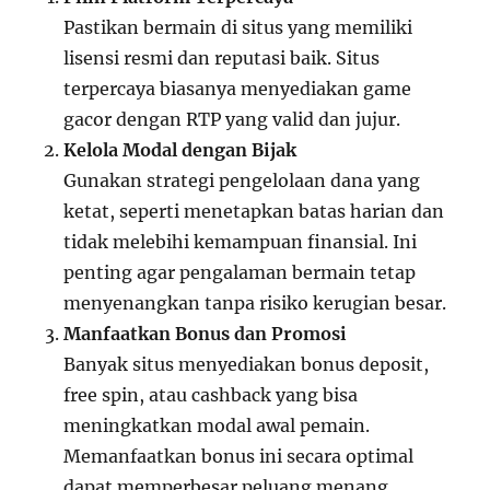
Pastikan bermain di situs yang memiliki
lisensi resmi dan reputasi baik. Situs
terpercaya biasanya menyediakan game
gacor dengan RTP yang valid dan jujur.
Kelola Modal dengan Bijak
Gunakan strategi pengelolaan dana yang
ketat, seperti menetapkan batas harian dan
tidak melebihi kemampuan finansial. Ini
penting agar pengalaman bermain tetap
menyenangkan tanpa risiko kerugian besar.
Manfaatkan Bonus dan Promosi
Banyak situs menyediakan bonus deposit,
free spin, atau cashback yang bisa
meningkatkan modal awal pemain.
Memanfaatkan bonus ini secara optimal
dapat memperbesar peluang menang.