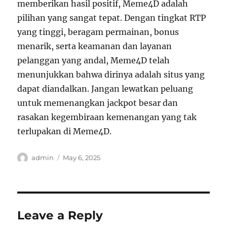
memberikan hasil positif, Meme4D adalah
pilihan yang sangat tepat. Dengan tingkat RTP
yang tinggi, beragam permainan, bonus
menarik, serta keamanan dan layanan
pelanggan yang andal, Meme4D telah
menunjukkan bahwa dirinya adalah situs yang
dapat diandalkan. Jangan lewatkan peluang
untuk memenangkan jackpot besar dan
rasakan kegembiraan kemenangan yang tak
terlupakan di Meme4D.
Author
Posted
admin
May 6, 2025
on
Leave a Reply