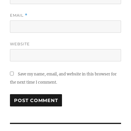
EMAIL
*
WEBSITE
Save my name, email, and website in this browser for
the next time I comment.
Post