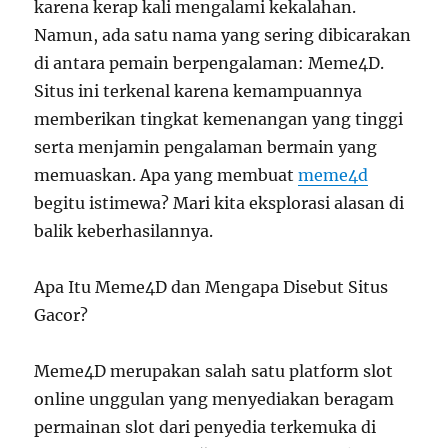
karena kerap kali mengalami kekalahan.
Namun, ada satu nama yang sering dibicarakan
di antara pemain berpengalaman: Meme4D.
Situs ini terkenal karena kemampuannya
memberikan tingkat kemenangan yang tinggi
serta menjamin pengalaman bermain yang
memuaskan. Apa yang membuat
meme4d
begitu istimewa? Mari kita eksplorasi alasan di
balik keberhasilannya.
Apa Itu Meme4D dan Mengapa Disebut Situs
Gacor?
Meme4D merupakan salah satu platform slot
online unggulan yang menyediakan beragam
permainan slot dari penyedia terkemuka di