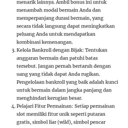
menarik lainnya. Ambil bonus ini untuk
menambah modal bermain Anda dan
memperpanjang durasi bermain, yang
secara tidak langsung dapat meningkatkan
peluang Anda untuk mendapatkan
kombinasi kemenangan.
Kelola Bankroll dengan Bijak: Tentukan
anggaran bermain dan patuhi batas
tersebut. Jangan pernah bertaruh dengan
uang yang tidak dapat Anda rugikan.
Pengelolaan bankroll yang baik adalah kunci
untuk bermain dalam jangka panjang dan
menghindari kerugian besar.
Pelajari Fitur Permainan: Setiap permainan
slot memiliki fitur unik seperti putaran
gratis, simbol liar (wild), simbol pencar