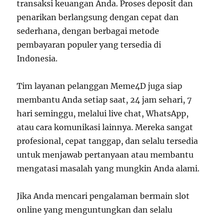
transaksi keuangan Anda. Proses deposit dan
penarikan berlangsung dengan cepat dan
sederhana, dengan berbagai metode
pembayaran populer yang tersedia di
Indonesia.
Tim layanan pelanggan Meme4D juga siap
membantu Anda setiap saat, 24 jam sehari, 7
hari seminggu, melalui live chat, WhatsApp,
atau cara komunikasi lainnya. Mereka sangat
profesional, cepat tanggap, dan selalu tersedia
untuk menjawab pertanyaan atau membantu
mengatasi masalah yang mungkin Anda alami.
Jika Anda mencari pengalaman bermain slot
online yang menguntungkan dan selalu