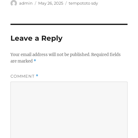
Author
Posted
Tags
admin
May 26, 2025
tempototo sdy
on
Leave a Reply
Your email address will not be published.
Required fields
are marked
*
COMMENT
*