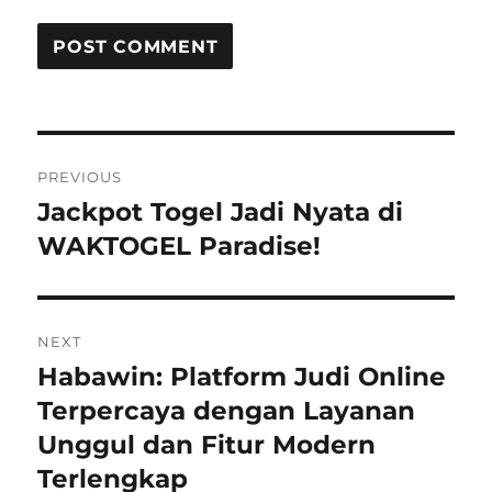
Post
PREVIOUS
navigation
Jackpot Togel Jadi Nyata di
Previous
post:
WAKTOGEL Paradise!
NEXT
Habawin: Platform Judi Online
Next
post:
Terpercaya dengan Layanan
Unggul dan Fitur Modern
Terlengkap