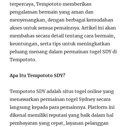
terpercaya, Tempototo memberikan
pengalaman bermain yang aman dan
menyenangkan, dengan berbagai kemudahan
akses untuk semua pemainnya. Artikel ini akan
membahas secara detail tentang cara bermain,
keuntungan, serta tips untuk meningkatkan
peluang menang dalam permainan togel SDY di
Tempototo.
Apa Itu Tempototo SDY?
Tempototo SDY adalah situs togel online yang
menawarkan permainan togel Sydney secara
langsung kepada para pemainnya. Platform ini
dikenal memiliki reputasi yang baik dalam hal
pembayaran yang cepat, layanan pelanggan