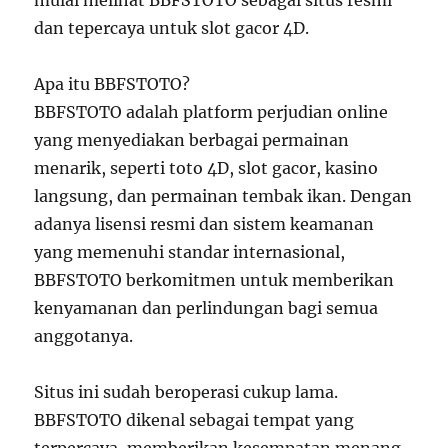
mulai melihat BBFSTOTO sebagai situs resmi
dan tepercaya untuk slot gacor 4D.
Apa itu BBFSTOTO?
BBFSTOTO adalah platform perjudian online
yang menyediakan berbagai permainan
menarik, seperti toto 4D, slot gacor, kasino
langsung, dan permainan tembak ikan. Dengan
adanya lisensi resmi dan sistem keamanan
yang memenuhi standar internasional,
BBFSTOTO berkomitmen untuk memberikan
kenyamanan dan perlindungan bagi semua
anggotanya.
Situs ini sudah beroperasi cukup lama.
BBFSTOTO dikenal sebagai tempat yang