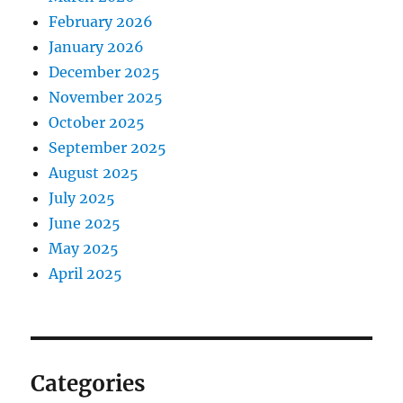
February 2026
January 2026
December 2025
November 2025
October 2025
September 2025
August 2025
July 2025
June 2025
May 2025
April 2025
Categories